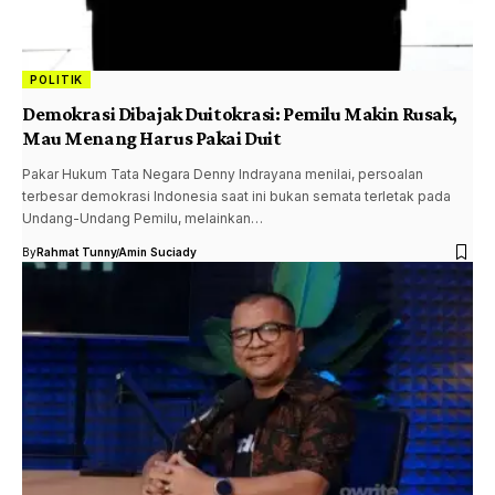
POLITIK
Demokrasi Dibajak Duitokrasi: Pemilu Makin Rusak,
Mau Menang Harus Pakai Duit
Pakar Hukum Tata Negara Denny Indrayana menilai, persoalan
terbesar demokrasi Indonesia saat ini bukan semata terletak pada
Undang-Undang Pemilu, melainkan…
By
Rahmat Tunny
Amin Suciady