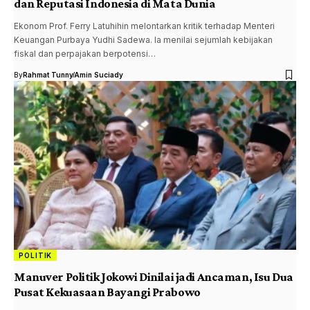
dan Reputasi Indonesia di Mata Dunia
Ekonom Prof. Ferry Latuhihin melontarkan kritik terhadap Menteri
Keuangan Purbaya Yudhi Sadewa. Ia menilai sejumlah kebijakan
fiskal dan perpajakan berpotensi…
By
Rahmat Tunny
Amin Suciady
POLITIK
Manuver Politik Jokowi Dinilai jadi Ancaman, Isu Dua
Pusat Kekuasaan Bayangi Prabowo