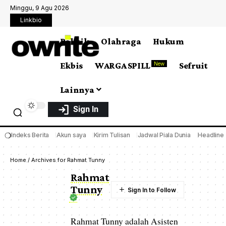
Minggu, 9 Agu 2026
Linkbio
Politik
Olahraga
Hukum
Ekbis
WARGA SPILL
Sefruit
New
Lainnya
Sign In
❍
Indeks Berita
Akun saya
Kirim Tulisan
Jadwal Piala Dunia
Headline
Home
/
Archives for Rahmat Tunny
Rahmat
Tunny
Rahmat Tunny adalah Asisten