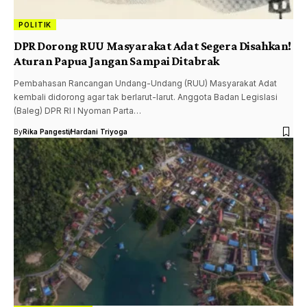
POLITIK
DPR Dorong RUU Masyarakat Adat Segera Disahkan!
Aturan Papua Jangan Sampai Ditabrak
Pembahasan Rancangan Undang-Undang (RUU) Masyarakat Adat
kembali didorong agar tak berlarut-larut. Anggota Badan Legislasi
(Baleg) DPR RI I Nyoman Parta…
By
Rika Pangesti
Hardani Triyoga