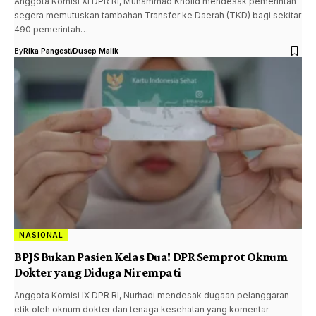
Anggota Komisi XI DPR RI, Muhammad Kholid mendesak pemerintah
segera memutuskan tambahan Transfer ke Daerah (TKD) bagi sekitar
490 pemerintah…
By
Rika Pangesti
Dusep Malik
NASIONAL
BPJS Bukan Pasien Kelas Dua! DPR Semprot Oknum
Dokter yang Diduga Nirempati
Anggota Komisi IX DPR RI, Nurhadi mendesak dugaan pelanggaran
etik oleh oknum dokter dan tenaga kesehatan yang komentar