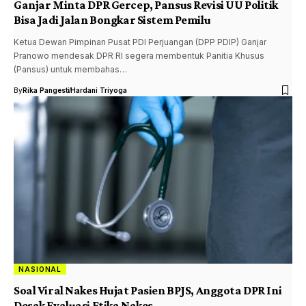
Ganjar Minta DPR Gercep, Pansus Revisi UU Politik
Bisa Jadi Jalan Bongkar Sistem Pemilu
Ketua Dewan Pimpinan Pusat PDI Perjuangan (DPP PDIP) Ganjar
Pranowo mendesak DPR RI segera membentuk Panitia Khusus
(Pansus) untuk membahas…
By
Rika Pangesti
Hardani Triyoga
NASIONAL
Soal Viral Nakes Hujat Pasien BPJS, Anggota DPR Ini
Desak Evaluasi Etika Nakes