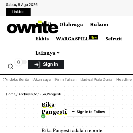
Sabtu, 8 Agu 2026
Linkbio
Politik
Olahraga
Hukum
Ekbis
WARGA SPILL
Sefruit
New
Lainnya
Sign In
❍
Indeks Berita
Akun saya
Kirim Tulisan
Jadwal Piala Dunia
Headline
Home
/
Archives for Rika Pangesti
Rika
Pangesti
Rika Pangesti adalah reporter