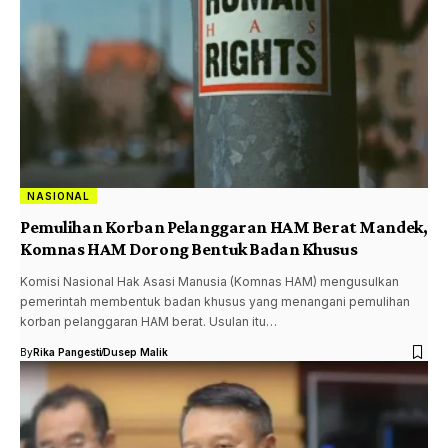
NASIONAL
Pemulihan Korban Pelanggaran HAM Berat Mandek,
Komnas HAM Dorong Bentuk Badan Khusus
Komisi Nasional Hak Asasi Manusia (Komnas HAM) mengusulkan
pemerintah membentuk badan khusus yang menangani pemulihan
korban pelanggaran HAM berat. Usulan itu…
By
Rika Pangesti
Dusep Malik