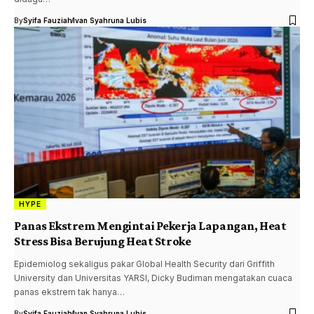
By
Syifa Fauziah
Ivan Syahruna Lubis
HYPE
Panas Ekstrem Mengintai Pekerja Lapangan, Heat
Stress Bisa Berujung Heat Stroke
Epidemiolog sekaligus pakar Global Health Security dari Griffith
University dan Universitas YARSI, Dicky Budiman mengatakan cuaca
panas ekstrem tak hanya…
By
Syifa Fauziah
Ivan Syahruna Lubis