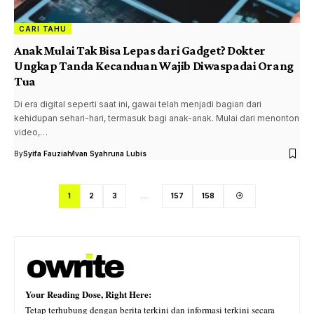
CARI TAHU
Anak Mulai Tak Bisa Lepas dari Gadget? Dokter
Ungkap Tanda Kecanduan Wajib Diwaspadai Orang
Tua
Di era digital seperti saat ini, gawai telah menjadi bagian dari
kehidupan sehari-hari, termasuk bagi anak-anak. Mulai dari menonton
video,…
By
Syifa Fauziah
Ivan Syahruna Lubis
1
2
3
…
157
158
Your Reading Dose, Right Here:
Tetap terhubung dengan berita terkini dan informasi terkini secara