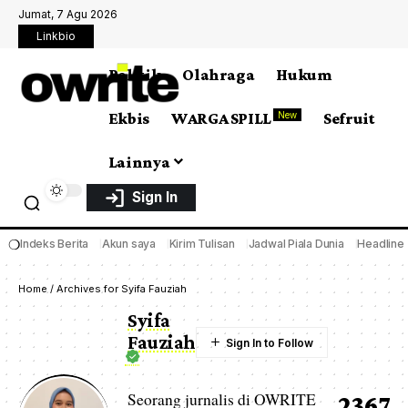
Jumat, 7 Agu 2026
Linkbio
Politik
Olahraga
Hukum
Ekbis
WARGA SPILL
Sefruit
New
Lainnya
Sign In
❍
Indeks Berita
Akun saya
Kirim Tulisan
Jadwal Piala Dunia
Headline
Home
/
Archives for Syifa Fauziah
Syifa
Fauziah
Seorang jurnalis di OWRITE
2367