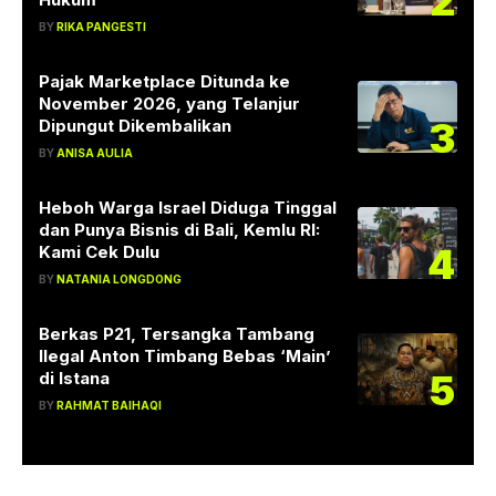
2
BY
RIKA PANGESTI
Pajak Marketplace Ditunda ke
November 2026, yang Telanjur
3
Dipungut Dikembalikan
BY
ANISA AULIA
Heboh Warga Israel Diduga Tinggal
dan Punya Bisnis di Bali, Kemlu RI:
4
Kami Cek Dulu
BY
NATANIA LONGDONG
Berkas P21, Tersangka Tambang
Ilegal Anton Timbang Bebas ‘Main’
5
di Istana
BY
RAHMAT BAIHAQI