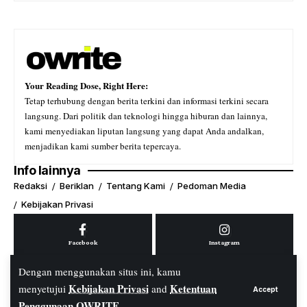
Your Reading Dose, Right Here:
Tetap terhubung dengan berita terkini dan informasi terkini secara
langsung. Dari politik dan teknologi hingga hiburan dan lainnya,
kami menyediakan liputan langsung yang dapat Anda andalkan,
menjadikan kami sumber berita tepercaya.
Info lainnya
Redaksi
Beriklan
Tentang Kami
Pedoman Media
Kebijakan Privasi
Facebook
Instagram
Dengan menggunakan situs ini, kamu
Kebijakan Privasi
Ketentuan
menyetujui
and
Accept
Youtube
Tiktok
Penggunaan OWRITE
.