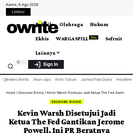
Kamis, 6 Agu 2026
Linkbio
Politik
Olahraga
Hukum
Ekbis
WARGA SPILL
Sefruit
New
Lainnya
Sign In
❍
Indeks Berita
Akun saya
Kirim Tulisan
Jadwal Piala Dunia
Headline
Home
/
Ekonomi Bisnis
/
Kevin Warsh Disetujui Jadi Ketua The Fed Gantikan Jerome Powell, Ini PR Beratnya
EKONOMI BISNIS
Kevin Warsh Disetujui Jadi
Ketua The Fed Gantikan Jerome
Powell, Ini PR Beratnya