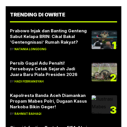
TRENDING DI OWRITE
Prabowo Injak dan Banting Genteng
Sabut Kelapa BRIN: Cikal Bakal
1
‘Gentengnisasi’ Rumah Rakyat?
BY
NATANIA LONGDONG
Persib Gagal Adu Penalti!
Persebaya Cetak Sejarah Jadi
2
Juara Baru Piala Presiden 2026
BY
HADI FEBRIANSYAH
Kapolresta Banda Aceh Diamankan
Propam Mabes Polri, Dugaan Kasus
3
Narkoba Bikin Geger!
BY
RAHMAT BAIHAQI