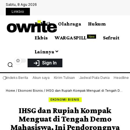
Sabtu, 8 Agu 2026
Linkbio
Politik
Olahraga
Hukum
Ekbis
WARGA SPILL
Sefruit
New
Lainnya
Sign In
❍
Indeks Berita
Akun saya
Kirim Tulisan
Jadwal Piala Dunia
Headline
Home
/
Ekonomi Bisnis
/
IHSG dan Rupiah Kompak Menguat di Tengah Demo Mahasiswa, Ini Pendorongnya
EKONOMI BISNIS
IHSG dan Rupiah Kompak
Menguat di Tengah Demo
Mahasiswa, Ini Pendorongnya