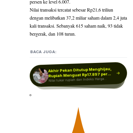
persen ke level 6.007.
Nilai transaksi tercatat sebesar Rp21,6 triliun
dengan melibatkan 37,2 miliar saham dalam 2,4 juta
kali transaksi. Sebanyak 615 saham naik, 93 tidak
bergerak, dan 108 turun.
BACA JUGA:
Akhir Pekan Ditutup Menghijau,
Rupiah Dibuka Loyo ke Level
Rp17.935! Ancaman dari Timur
Rupiah Menguat Rp17.897 per
IHSG Dibuka Menguat ke 6.352,
Investor Mulai Sumringah! Ada
Nilai tukar rupiah dan Indeks Harga
Dolar AS…
Tengah…
Nilai tukar rupiah dibuka melemah pada
perdagangan Jumat, 7 Agustus 2026.
Saham Gabungan (IHSG) kompak ditutup
Indeks Harga Saham Gabungan (IHSG)
Sinyal…
menguat pada pembukaan perdagangan
menguat…
Rupiah…
Jumat pagi, 7…