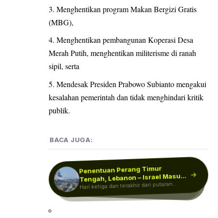
Menghentikan program Makan Bergizi Gratis
(MBG),
Menghentikan pembangunan Koperasi Desa
Merah Putih, menghentikan militerisme di ranah
sipil, serta
Mendesak Presiden Prabowo Subianto mengakui
kesalahan pemerintah dan tidak menghindari kritik
publik.
BACA JUGA:
Penentuan Perang Timur
Rupiah Ditutup Menguat
Rp17.923 per Dolar AS, Tapi IHSG
Tengah, Lebanon – Israel Masuki
Rupiah Pagi Ini Menguat ke
Rp17.914 per Dolar AS, Intip…
Hari ketiga dan terakhir dari putaran
Putaran Negosiasi…
Merosot…
Nilai tukar rupiah dan Indeks Harga
Saham Gabungan (IHSG) ditutup tak
ketujuh negosiasi Lebanon-Israel yang
Nilai tukar rupiah dibuka menguat 0,11
persen atau 19 poin, ke level…
dimediasi AS…
sejalan…