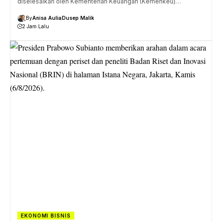
diselesaikan oleh Kementerian Keuangan (Kemenkeu)…
By
Anisa Aulia
Dusep Malik
2 Jam Lalu
EKONOMI BISNIS