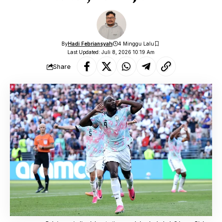
By
Hadi Febriansyah
4 Minggu Lalu
Last Updated: Juli 8, 2026 10:19 Am
Share