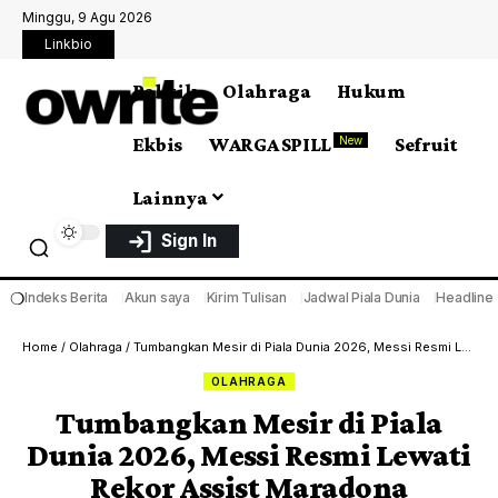
Minggu, 9 Agu 2026
Linkbio
Politik
Olahraga
Hukum
Ekbis
WARGA SPILL
Sefruit
New
Lainnya
Sign In
❍
Indeks Berita
Akun saya
Kirim Tulisan
Jadwal Piala Dunia
Headline
Home
/
Olahraga
/
Tumbangkan Mesir di Piala Dunia 2026, Messi Resmi Lewati Rekor Assist Maradona
OLAHRAGA
Tumbangkan Mesir di Piala
Dunia 2026, Messi Resmi Lewati
Rekor Assist Maradona