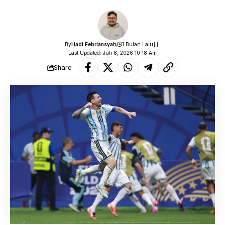
By
Hadi Febriansyah
1 Bulan Lalu
Last Updated: Juli 8, 2026 10:18 Am
Share