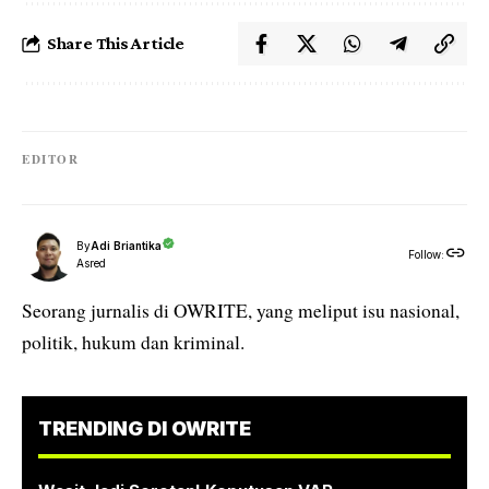
Share This Article
EDITOR
By
Adi Briantika
Follow:
Asred
Seorang jurnalis di OWRITE, yang meliput isu nasional,
politik, hukum dan kriminal.
TRENDING DI OWRITE