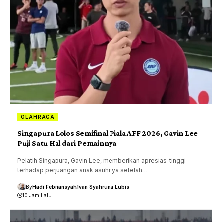
OLAHRAGA
Singapura Lolos Semifinal Piala AFF 2026, Gavin Lee
Puji Satu Hal dari Pemainnya
Pelatih Singapura, Gavin Lee, memberikan apresiasi tinggi
terhadap perjuangan anak asuhnya setelah…
By
Hadi Febriansyah
Ivan Syahruna Lubis
10 Jam Lalu