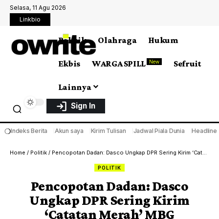
Selasa, 11 Agu 2026
Linkbio
Politik
Olahraga
Hukum
Ekbis
WARGA SPILL
Sefruit
New
Lainnya
Sign In
❍
Indeks Berita
Akun saya
Kirim Tulisan
Jadwal Piala Dunia
Headline
Home
/
Politik
/
Pencopotan Dadan: Dasco Ungkap DPR Sering Kirim ‘Catatan Merah’ MBG
POLITIK
Pencopotan Dadan: Dasco
Ungkap DPR Sering Kirim
‘Catatan Merah’ MBG