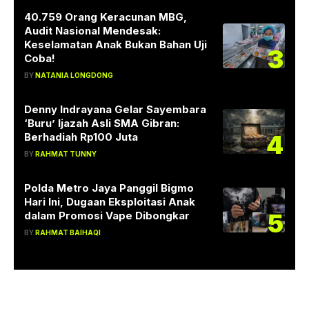
40.759 Orang Keracunan MBG,
Audit Nasional Mendesak:
Keselamatan Anak Bukan Bahan Uji
3
Coba!
BY
NATANIA LONGDONG
Denny Indrayana Gelar Sayembara
‘Buru’ Ijazah Asli SMA Gibran:
4
Berhadiah Rp100 Juta
BY
RAHMAT TUNNY
Polda Metro Jaya Panggil Bigmo
Hari Ini, Dugaan Eksploitasi Anak
5
dalam Promosi Vape Dibongkar
BY
RAHMAT BAIHAQI