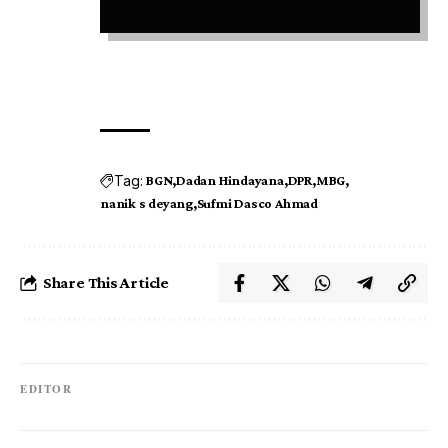
Tag:
BGN
Dadan Hindayana
DPR
MBG
nanik s deyang
Sufmi Dasco Ahmad
Share This Article
EDITOR