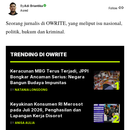
By
Adi Briantika
Follow:
Asred
Seorang jurnalis di OWRITE, yang meliput isu nasional,
politik, hukum dan kriminal.
TRENDING DI OWRITE
Keracunan MBG Terus Terjadi, JPPI
Bongkar Ancaman Serius: Negara
1
Bangun Budaya Impunitas
BY
NATANIA LONGDONG
Keyakinan Konsumen RI Merosot
pada Juli 2026, Penghasilan dan
2
Lapangan Kerja Disorot
BY
ANISA AULIA