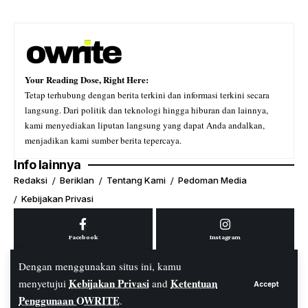
Your Reading Dose, Right Here:
Tetap terhubung dengan berita terkini dan informasi terkini secara
langsung. Dari politik dan teknologi hingga hiburan dan lainnya,
kami menyediakan liputan langsung yang dapat Anda andalkan,
menjadikan kami sumber berita tepercaya.
Info lainnya
Redaksi
Beriklan
Tentang Kami
Pedoman Media
Kebijakan Privasi
Facebook
Instagram
Dengan menggunakan situs ini, kamu
Kebijakan Privasi
Ketentuan
menyetujui
and
Accept
Youtube
Tiktok
Penggunaan OWRITE
.
© PT. OWRITE Media Digital. All Rights Reserved.