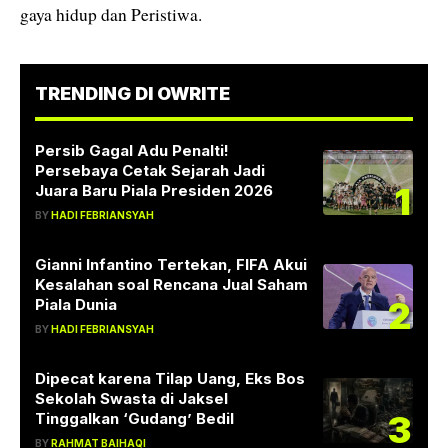
gaya hidup dan Peristiwa.
TRENDING DI OWRITE
Persib Gagal Adu Penalti!
Persebaya Cetak Sejarah Jadi
1
Juara Baru Piala Presiden 2026
BY
HADI FEBRIANSYAH
Gianni Infantino Tertekan, FIFA Akui
Kesalahan soal Rencana Jual Saham
2
Piala Dunia
BY
HADI FEBRIANSYAH
Dipecat karena Tilap Uang, Eks Bos
Sekolah Swasta di Jaksel
3
Tinggalkan ‘Gudang’ Bedil
BY
RAHMAT BAIHAQI