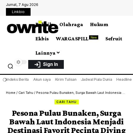
Jumat, 7 Agu 2026
Linkbio
Politik
Olahraga
Hukum
Ekbis
WARGA SPILL
Sefruit
New
Lainnya
Sign In
❍
Indeks Berita
Akun saya
Kirim Tulisan
Jadwal Piala Dunia
Headline
Home
/
Cari Tahu
/
Pesona Pulau Bunaken, Surga Bawah Laut Indonesia Menjadi Destinasi Favorit Pecinta Diving
CARI TAHU
Pesona Pulau Bunaken, Surga
Bawah Laut Indonesia Menjadi
Destinasi Favorit Pecinta Diving