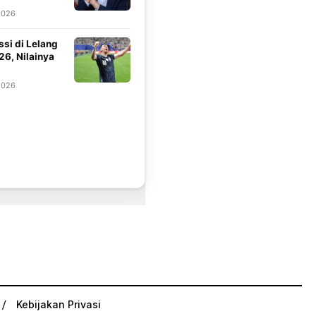
2026
si di Lelang
26, Nilainya
2026
Kebijakan Privasi