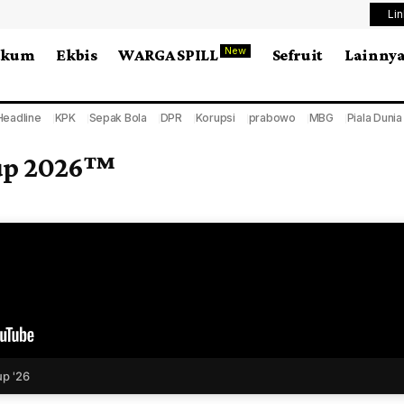
Li
New
ukum
Ekbis
WARGA SPILL
Sefruit
Lainny
Headline
KPK
Sepak Bola
DPR
Korupsi
prabowo
MBG
Piala Duni
Cup 2026™
p '26