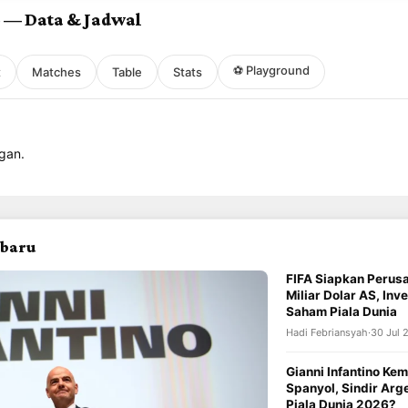
6 — Data & Jadwal
⚽ Playground
t
Matches
Table
Stats
gan.
rbaru
FIFA Siapkan Perusa
Miliar Dolar AS, Inve
Saham Piala Dunia
Hadi Febriansyah
·
30 Jul 
Gianni Infantino Kem
Spanyol, Sindir Arge
Piala Dunia 2026?