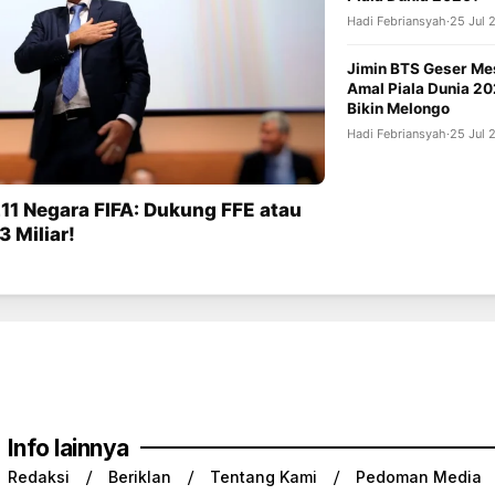
Hadi Febriansyah
·
25 Jul 
Jimin BTS Geser Mes
Amal Piala Dunia 20
Bikin Melongo
Hadi Febriansyah
·
25 Jul 
11 Negara FIFA: Dukung FFE atau
 Miliar!
Info lainnya
Redaksi
Beriklan
Tentang Kami
Pedoman Media