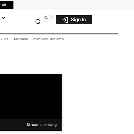
nkbio
a
Sign In
a 2026
Purbaya
Prabowo Subianto
Stream sekarang