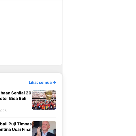
Lihat semua →
haan Senilai 20
stor Bisa Beli
2026
bali Puji Timnas
ntina Usai Final