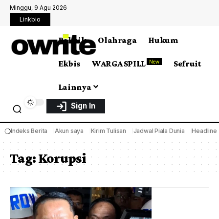
Minggu, 9 Agu 2026
Linkbio
Politik
Olahraga
Hukum
Ekbis
WARGA SPILL
Sefruit
New
Lainnya
Sign In
❍
Indeks Berita
Akun saya
Kirim Tulisan
Jadwal Piala Dunia
Headline
Tag:
Korupsi