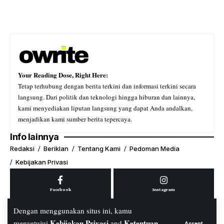
Your Reading Dose, Right Here:
Tetap terhubung dengan berita terkini dan informasi terkini secara
langsung. Dari politik dan teknologi hingga hiburan dan lainnya,
kami menyediakan liputan langsung yang dapat Anda andalkan,
menjadikan kami sumber berita tepercaya.
Info lainnya
Redaksi
Beriklan
Tentang Kami
Pedoman Media
Kebijakan Privasi
Facebook
Instagram
Dengan menggunakan situs ini, kamu
Kebijakan Privasi
Ketentuan
menyetujui
and
Accept
Youtube
Tiktok