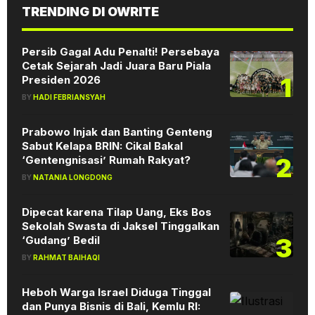
TRENDING DI OWRITE
Persib Gagal Adu Penalti! Persebaya
Cetak Sejarah Jadi Juara Baru Piala
1
Presiden 2026
BY
HADI FEBRIANSYAH
Prabowo Injak dan Banting Genteng
Sabut Kelapa BRIN: Cikal Bakal
2
‘Gentengnisasi’ Rumah Rakyat?
BY
NATANIA LONGDONG
Dipecat karena Tilap Uang, Eks Bos
Sekolah Swasta di Jaksel Tinggalkan
3
‘Gudang’ Bedil
BY
RAHMAT BAIHAQI
Heboh Warga Israel Diduga Tinggal
dan Punya Bisnis di Bali, Kemlu RI: