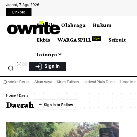
Jumat, 7 Agu 2026
Linkbio
Politik
Olahraga
Hukum
Ekbis
WARGA SPILL
Sefruit
New
Lainnya
Sign In
❍
Indeks Berita
Akun saya
Kirim Tulisan
Jadwal Piala Dunia
Headline
Home
/
Daerah
Daerah