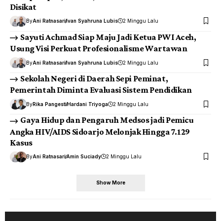
Disikat
By
Ani Ratnasari
Ivan Syahruna Lubis
2 Minggu Lalu
Sayuti Achmad Siap Maju Jadi Ketua PWI Aceh,
Usung Visi Perkuat Profesionalisme Wartawan
By
Ani Ratnasari
Ivan Syahruna Lubis
2 Minggu Lalu
Sekolah Negeri di Daerah Sepi Peminat,
Pemerintah Diminta Evaluasi Sistem Pendidikan
By
Rika Pangesti
Hardani Triyoga
2 Minggu Lalu
Gaya Hidup dan Pengaruh Medsos jadi Pemicu
Angka HIV/AIDS Sidoarjo Melonjak Hingga 7.129
Kasus
By
Ani Ratnasari
Amin Suciady
2 Minggu Lalu
Show More