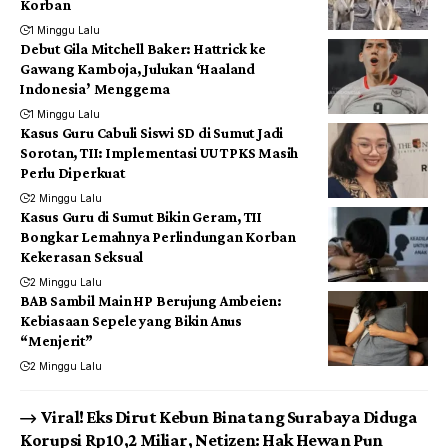
Korban
1 Minggu Lalu
Debut Gila Mitchell Baker: Hattrick ke
Gawang Kamboja, Julukan ‘Haaland
Indonesia’ Menggema
1 Minggu Lalu
Kasus Guru Cabuli Siswi SD di Sumut Jadi
Sorotan, TII: Implementasi UU TPKS Masih
Perlu Diperkuat
2 Minggu Lalu
Kasus Guru di Sumut Bikin Geram, TII
Bongkar Lemahnya Perlindungan Korban
Kekerasan Seksual
2 Minggu Lalu
BAB Sambil Main HP Berujung Ambeien:
Kebiasaan Sepele yang Bikin Anus
“Menjerit”
2 Minggu Lalu
Viral! Eks Dirut Kebun Binatang Surabaya Diduga
Korupsi Rp10,2 Miliar, Netizen: Hak Hewan Pun