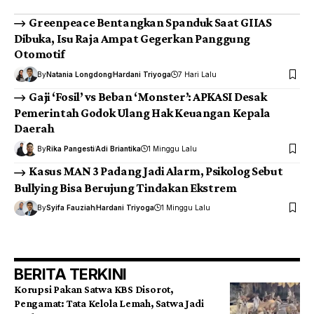
Greenpeace Bentangkan Spanduk Saat GIIAS
Dibuka, Isu Raja Ampat Gegerkan Panggung
Otomotif
By
Natania Longdong
Hardani Triyoga
7 Hari Lalu
Gaji ‘Fosil’ vs Beban ‘Monster’: APKASI Desak
Pemerintah Godok Ulang Hak Keuangan Kepala
Daerah
By
Rika Pangesti
Adi Briantika
1 Minggu Lalu
Kasus MAN 3 Padang Jadi Alarm, Psikolog Sebut
Bullying Bisa Berujung Tindakan Ekstrem
By
Syifa Fauziah
Hardani Triyoga
1 Minggu Lalu
BERITA TERKINI
Korupsi Pakan Satwa KBS Disorot,
Pengamat: Tata Kelola Lemah, Satwa Jadi