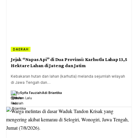
DAERAH
Jejak “Napas Api” di Dua Provinsi: Karhutla Lahap 13,5
Hektare Lahan di Jateng dan Jatim
Kebakaran hutan dan lahan (karhutla) melanda sejumlah wilayah
di Jawa Tengah dan…
By
Syifa Fauziah
Adi Briantika
19 Jam Lalu