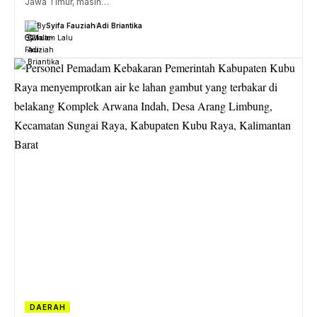
Jawa Timur, masih…
By
Syifa Fauziah
Adi Briantika
21 Jam Lalu
DAERAH