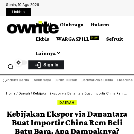
Senin, 10 Agu 2026
Linkbio
Politik
Olahraga
Hukum
Ekbis
WARGA SPILL
Sefruit
New
Lainnya
Sign In
❍
Indeks Berita
Akun saya
Kirim Tulisan
Jadwal Piala Dunia
Headline
Home
/
Daerah
/
Kebijakan Ekspor via Danantara Buat Importir China Rem Beli Batu Bara, Apa Dampaknya?
DAERAH
Kebijakan Ekspor via Danantara
Buat Importir China Rem Beli
Batu Bara, Apa Dampaknya?