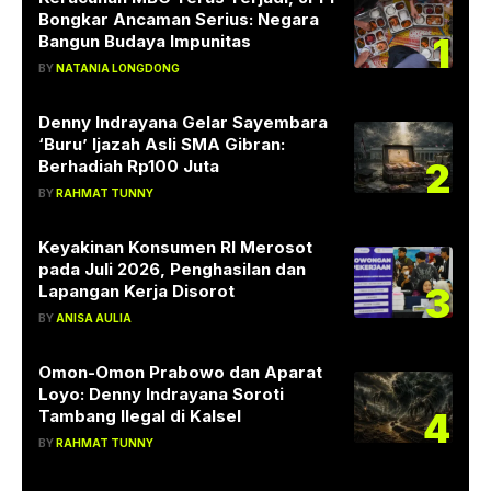
Bongkar Ancaman Serius: Negara
1
Bangun Budaya Impunitas
BY
NATANIA LONGDONG
Denny Indrayana Gelar Sayembara
‘Buru’ Ijazah Asli SMA Gibran:
2
Berhadiah Rp100 Juta
BY
RAHMAT TUNNY
Keyakinan Konsumen RI Merosot
pada Juli 2026, Penghasilan dan
3
Lapangan Kerja Disorot
BY
ANISA AULIA
Omon-Omon Prabowo dan Aparat
Loyo: Denny Indrayana Soroti
4
Tambang Ilegal di Kalsel
BY
RAHMAT TUNNY