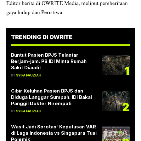
Editor berita di OWRITE Media, meliput pemberitaan
gaya hidup dan Peristiwa.
TRENDING DI OWRITE
Buntut Pasien BPJS Telantar
Berjam-jam: PB IDI Minta Rumah
1
Sakit Diaudit
BY
SYIFA FAUZIAH
Cibir Keluhan Pasien BPJS dan
Diduga Langgar Sumpah: IDI Bakal
2
Panggil Dokter Nirempati
BY
SYIFA FAUZIAH
Wasit Jadi Sorotan! Keputusan VAR
di Laga Indonesia vs Singapura Tuai
Polemik