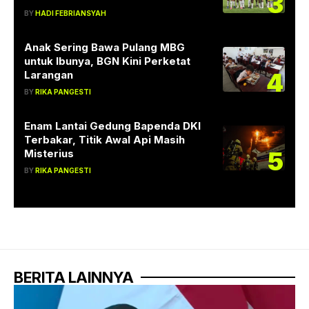
3
BY
HADI FEBRIANSYAH
Anak Sering Bawa Pulang MBG
untuk Ibunya, BGN Kini Perketat
4
Larangan
BY
RIKA PANGESTI
Enam Lantai Gedung Bapenda DKI
Terbakar, Titik Awal Api Masih
5
Misterius
BY
RIKA PANGESTI
BERITA LAINNYA