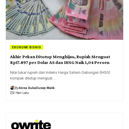
EKONOMI BISNIS
Akhir Pekan Ditutup Menghijau, Rupiah Menguat
Rp17.897 per Dolar AS dan IHSG Naik 1,04 Persen
Nilai tukar rupiah dan Indeks Harga Saham Gabungan (IHSG)
kompak ditutup menguat…
By
Anisa Aulia
Dusep Malik
2 Hari Lalu