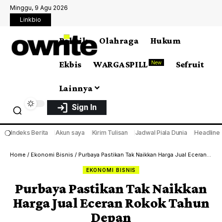
Minggu, 9 Agu 2026
Linkbio
Politik
Olahraga
Hukum
Ekbis
WARGA SPILL
Sefruit
New
Lainnya
Sign In
❍
Indeks Berita
Akun saya
Kirim Tulisan
Jadwal Piala Dunia
Headline
Home
/
Ekonomi Bisnis
/
Purbaya Pastikan Tak Naikkan Harga Jual Eceran Rokok Tahun Depan
EKONOMI BISNIS
Purbaya Pastikan Tak Naikkan
Harga Jual Eceran Rokok Tahun
Depan