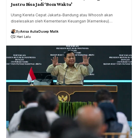
Justru Bisa Jadi ‘Bom Waktu’
Utang Kereta Cepat Jakarta-Bandung atau Whoosh akan
diselesaikan oleh Kementerian Keuangan (Kemenkeu)…
By
Anisa Aulia
Dusep Malik
2 Hari Lalu