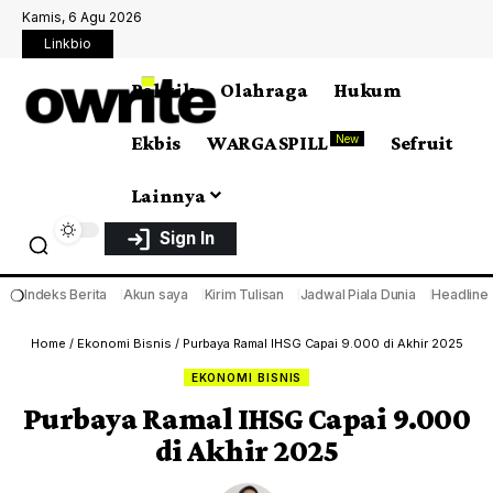
Kamis, 6 Agu 2026
Linkbio
Politik
Olahraga
Hukum
Ekbis
WARGA SPILL
Sefruit
New
Lainnya
Sign In
❍
Indeks Berita
Akun saya
Kirim Tulisan
Jadwal Piala Dunia
Headline
Home
/
Ekonomi Bisnis
/
Purbaya Ramal IHSG Capai 9.000 di Akhir 2025
EKONOMI BISNIS
Purbaya Ramal IHSG Capai 9.000
di Akhir 2025