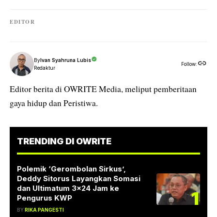
EDITOR
By
Ivan Syahruna Lubis
Follow:
Redaktur
Editor berita di OWRITE Media, meliput pemberitaan
gaya hidup dan Peristiwa.
TRENDING DI OWRITE
Polemik ‘Gerombolan Sirkus’,
Deddy Sitorus Layangkan Somasi
dan Ultimatum 3×24 Jam ke
1
Pengurus KWP
BY
RIKA PANGESTI