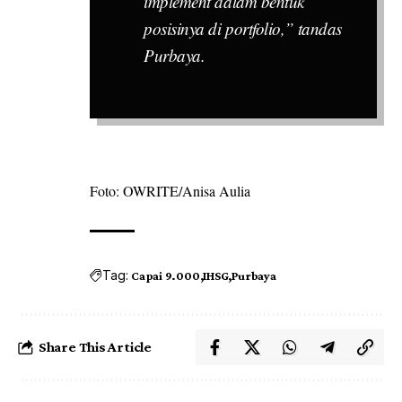
implement dalam bentuk
posisinya di portfolio,” tandas
Purbaya.
Foto: OWRITE/Anisa Aulia
Tag:
Capai 9.000
IHSG
Purbaya
Share This Article