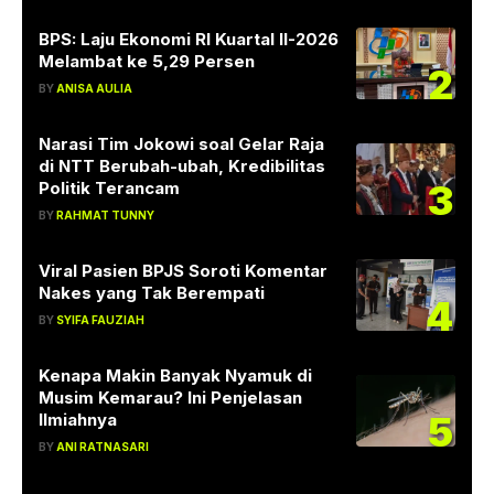
BPS: Laju Ekonomi RI Kuartal II-2026
Melambat ke 5,29 Persen
2
BY
ANISA AULIA
Narasi Tim Jokowi soal Gelar Raja
di NTT Berubah-ubah, Kredibilitas
3
Politik Terancam
BY
RAHMAT TUNNY
Viral Pasien BPJS Soroti Komentar
Nakes yang Tak Berempati
4
BY
SYIFA FAUZIAH
Kenapa Makin Banyak Nyamuk di
Musim Kemarau? Ini Penjelasan
5
Ilmiahnya
BY
ANI RATNASARI