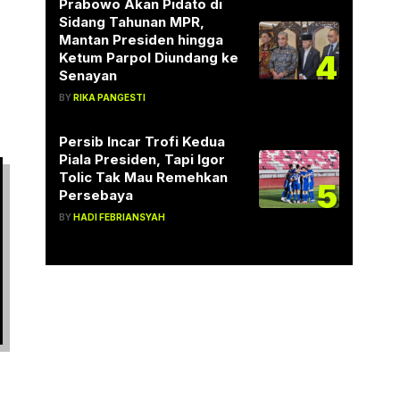
Prabowo Akan Pidato di
Sidang Tahunan MPR,
Mantan Presiden hingga
4
Ketum Parpol Diundang ke
Senayan
BY
RIKA PANGESTI
Persib Incar Trofi Kedua
Piala Presiden, Tapi Igor
Tolic Tak Mau Remehkan
5
Persebaya
BY
HADI FEBRIANSYAH