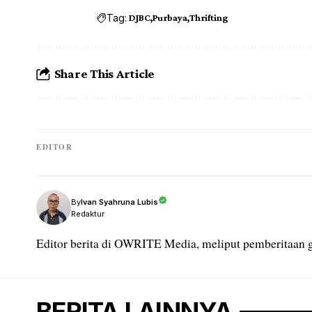
Tag:
DJBC
Purbaya
Thrifting
Share This Article
EDITOR
Ivan Syahruna Lubis
By
Redaktur
Editor berita di OWRITE Media, meliput pemberitaan g
BERITA LAINNYA