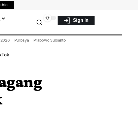
nkbio
a
Sign In
a 2026
Purbaya
Prabowo Subianto
ikTok
agang
k