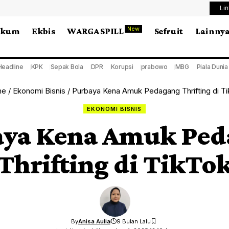
Li
New
ukum
Ekbis
WARGA SPILL
Sefruit
Lainny
Headline
KPK
Sepak Bola
DPR
Korupsi
prabowo
MBG
Piala Duni
me
/
Ekonomi Bisnis
/
Purbaya Kena Amuk Pedagang Thrifting di T
EKONOMI BISNIS
aya Kena Amuk Ped
Thrifting di TikTo
By
Anisa Aulia
9 Bulan Lalu