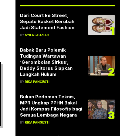
Dari Court ke Street,
Sepatu Basket Berubah
1
Jadi Statement Fashion
BY
SYIFA FAUZIAH
Babak Baru Polemik
Tudingan Wartawan
‘Gerombolan Sirkus’,
2
Deddy Sitorus Siapkan
Langkah Hukum
BY
RIKA PANGESTI
Bukan Pedoman Teknis,
MPR Ungkap PPHN Bakal
Jadi Kompas Filosofis bagi
3
Semua Lembaga Negara
BY
RIKA PANGESTI