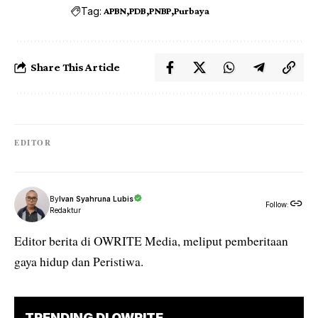
Tag:
APBN
PDB
PNBP
Purbaya
Share This Article
EDITOR
By
Ivan Syahruna Lubis
Follow:
Redaktur
Editor berita di OWRITE Media, meliput pemberitaan
gaya hidup dan Peristiwa.
TRENDING DI OWRITE