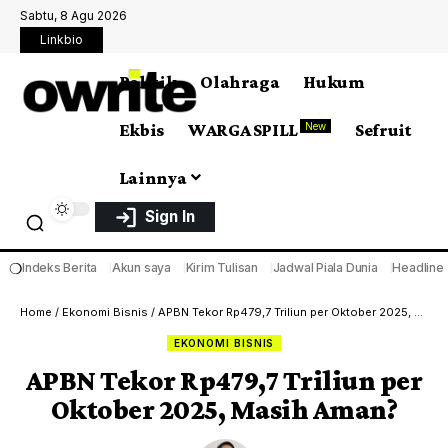
Sabtu, 8 Agu 2026
Linkbio
Politik
Olahraga
Hukum
Ekbis
WARGA SPILL
Sefruit
New
Lainnya
Sign In
❍
Indeks Berita
Akun saya
Kirim Tulisan
Jadwal Piala Dunia
Headline
Home
/
Ekonomi Bisnis
/
APBN Tekor Rp479,7 Triliun per Oktober 2025, Masih Aman?
EKONOMI BISNIS
APBN Tekor Rp479,7 Triliun per
Oktober 2025, Masih Aman?