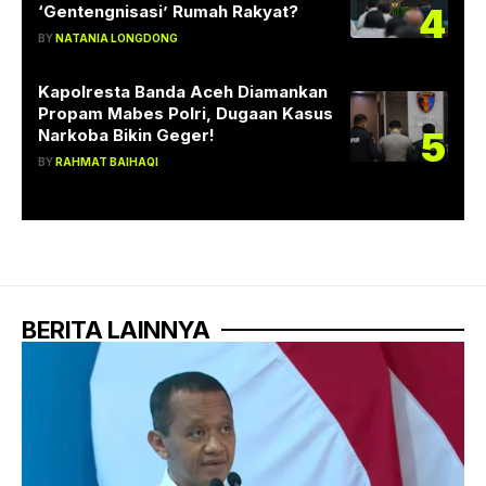
4
‘Gentengnisasi’ Rumah Rakyat?
BY
NATANIA LONGDONG
Kapolresta Banda Aceh Diamankan
Propam Mabes Polri, Dugaan Kasus
5
Narkoba Bikin Geger!
BY
RAHMAT BAIHAQI
BERITA LAINNYA