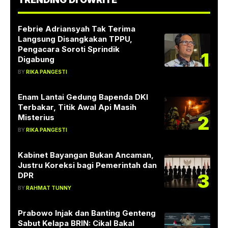
Febrie Adriansyah Tak Terima
Langsung Disangkakan TPPU,
Pengacara Soroti Sprindik
1
Digabung
BY
RIKA PANGESTI
Enam Lantai Gedung Bapenda DKI
Terbakar, Titik Awal Api Masih
2
Misterius
BY
RIKA PANGESTI
Kabinet Bayangan Bukan Ancaman,
Justru Koreksi bagi Pemerintah dan
3
DPR
BY
RAHMAT TUNNY
Prabowo Injak dan Banting Genteng
Sabut Kelapa BRIN: Cikal Bakal