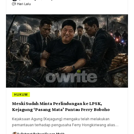
1 Hari Lalu
HUKUM
Meski Sudah Minta Perlindungan ke LPSK,
Kejagung ‘Pasang Mata’ Pantau Ferry Boboho
Kejaksaan Agung (Kejagung) mengaku telah melakukan
pemantauan terhadap pengusaha Ferry Hongkiriwang alias…
By
Rahmat Baihaqi
Dusep Malik