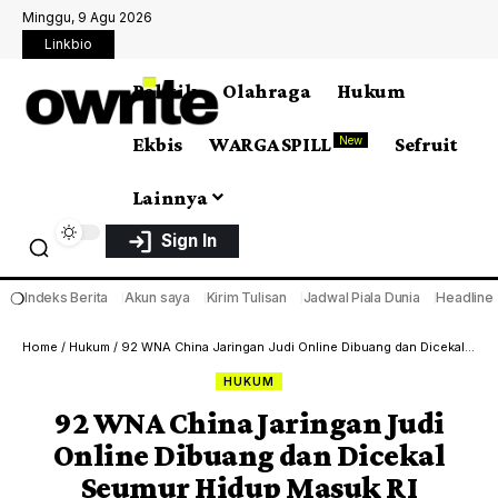
Minggu, 9 Agu 2026
Linkbio
Politik
Olahraga
Hukum
Ekbis
WARGA SPILL
Sefruit
New
Lainnya
Sign In
❍
Indeks Berita
Akun saya
Kirim Tulisan
Jadwal Piala Dunia
Headline
Home
/
Hukum
/
92 WNA China Jaringan Judi Online Dibuang dan Dicekal Seumur Hidup Masuk RI
HUKUM
92 WNA China Jaringan Judi
Online Dibuang dan Dicekal
Seumur Hidup Masuk RI