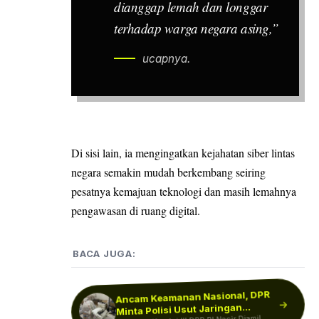
dianggap lemah dan longgar
terhadap warga negara asing,”
ucapnya.
Di sisi lain, ia mengingatkan kejahatan siber lintas
negara semakin mudah berkembang seiring
pesatnya kemajuan teknologi dan masih lemahnya
pengawasan di ruang digital.
BACA JUGA:
Ancam Keamanan Nasional, DPR
Kemlu Bakal Selidiki Dugaan WN
Israel Miliki Vila hingga
Minta Polisi Usut Jaringan
WN Israel di Bali: Kemlu Buka
Suara Soal Paspor Ganda