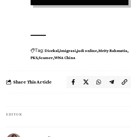
Tag:
Dicekal
Imigrasi
judi online
Meity Rahmatia
PKS
Scamer
WNA China
Share This Article
EDITOR