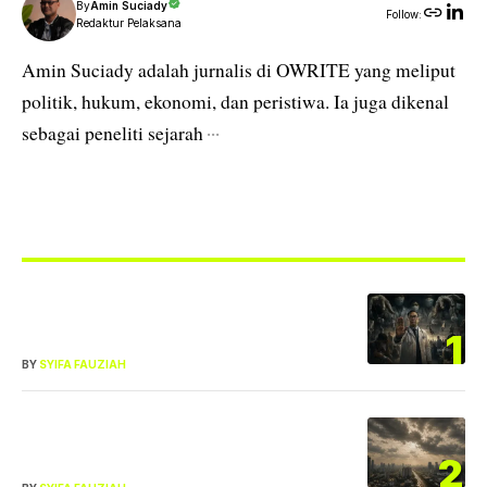
By
Amin Suciady
Follow:
Redaktur Pelaksana
Amin Suciady adalah jurnalis di OWRITE yang meliput
politik, hukum, ekonomi, dan peristiwa. Ia juga dikenal
sebagai peneliti sejarah
···
TRENDING DI OWRITE
Cibir Keluhan Pasien BPJS dan Diduga
Langgar Sumpah: IDI Bakal Panggil
1
Dokter Nirempati
BY
SYIFA FAUZIAH
Jakarta Berpayung Awan Hari Ini:
Jaksel Terpanas, Suhu Tembus 34
2
Derajat