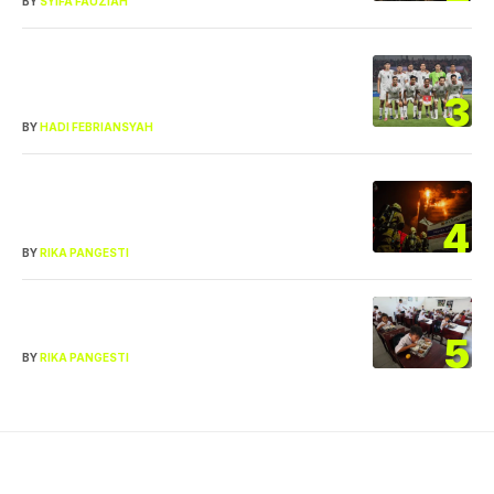
BY
SYIFA FAUZIAH
Wasit Jadi Sorotan! Keputusan VAR di
Laga Indonesia vs Singapura Tuai
3
Polemik
BY
HADI FEBRIANSYAH
Enam Lantai Gedung Bapenda DKI
Terbakar, Titik Awal Api Masih
4
Misterius
BY
RIKA PANGESTI
Anak Sering Bawa Pulang MBG untuk
Ibunya, BGN Kini Perketat Larangan
5
BY
RIKA PANGESTI