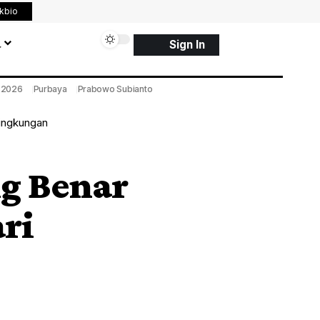
nkbio
a
Sign In
a 2026
Purbaya
Prabowo Subianto
ingkungan
g Benar
ri