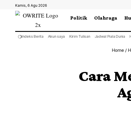
Kamis, 6 Agu 2026
Politik
Olahraga
H
❍
Indeks Berita
Akun saya
Kirim Tulisan
Jadwal Piala Dunia
Home
/
H
Cara M
A