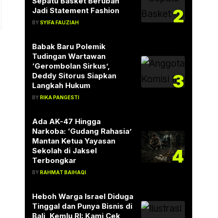
Sepatu Basket Berubah
2
Jadi Statement Fashion
BY
SYIFA FAUZIAH
Babak Baru Polemik
k
Tudingan Wartawan
‘Gerombolan Sirkus’,
3
Deddy Sitorus Siapkan
Langkah Hukum
BY
RIKA PANGESTI
Ada AK-47 Hingga
Narkoba: ‘Gudang Rahasia’
Mantan Ketua Yayasan
4
Sekolah di Jaksel
Terbongkar
BY
RAHMAT BAIHAQI
Heboh Warga Israel Diduga
Tinggal dan Punya Bisnis di
Bali, Kemlu RI: Kami Cek