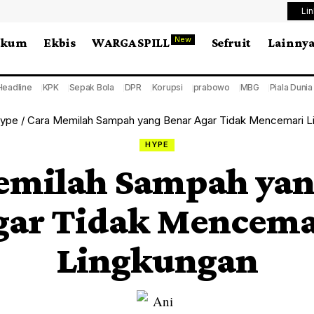
Li
New
ukum
Ekbis
WARGA SPILL
Sefruit
Lainny
Headline
KPK
Sepak Bola
DPR
Korupsi
prabowo
MBG
Piala Duni
ype
/
Cara Memilah Sampah yang Benar Agar Tidak Mencemari L
HYPE
emilah Sampah yan
gar Tidak Mencema
Lingkungan