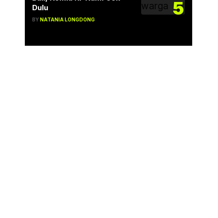
5
Dulu
BY
NATANIA LONGDONG