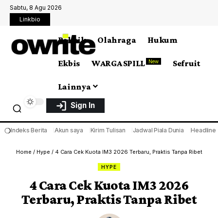
Sabtu, 8 Agu 2026
Linkbio
Politik
Olahraga
Hukum
Ekbis
WARGA SPILL
Sefruit
New
Lainnya
Sign In
❍
Indeks Berita
Akun saya
Kirim Tulisan
Jadwal Piala Dunia
Headline
Home
/
Hype
/
4 Cara Cek Kuota IM3 2026 Terbaru, Praktis Tanpa Ribet
HYPE
4 Cara Cek Kuota IM3 2026
Terbaru, Praktis Tanpa Ribet