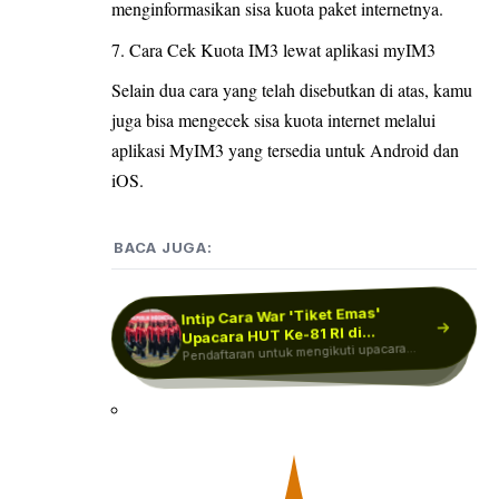
menginformasikan sisa kuota paket internetnya.
Cara Cek Kuota IM3 lewat aplikasi myIM3
Selain dua cara yang telah disebutkan di atas, kamu
juga bisa mengecek sisa kuota internet melalui
aplikasi MyIM3 yang tersedia untuk Android dan
iOS.
BACA JUGA:
Intip Cara War 'Tiket Emas'
Revisi RKAB 2026: Indef
Ingatkan Pemerintah Tak
Upacara HUT Ke-81 RI di…
Indef Bongkar Biang Kerok
Kelangkaan Solar Subsidi,
Pendaftaran untuk mengikuti upacara
Sekadar Pembagian Kuota…
Indef Green Transition Initiative (GTI)
mengingatkan pemerintah agar revisi
peringatan Hari Ulang Tahun (HUT) ke-81
Indef Green Transition Initiative (GTI)
Ternyata Gegara Hal…
menilai bahwa kelangkaan solar subsidi
Kemerdekaan Republik…
Rencana Kerja dan…
yang terjadi…