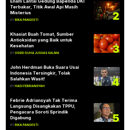
Enam Lantai Gedung Bapenda DKI
Terbakar, Titik Awal Api Masih
2
Misterius
BY
RIKA PANGESTI
Khasiat Buah Tomat, Sumber
Antioksidan yang Baik untuk
3
Kesehatan
BY
OSSID DUHA JUSSAS SALMA
John Herdman Buka Suara Usai
Indonesia Tersingkir, Tolak
4
Salahkan Wasit!
BY
HADI FEBRIANSYAH
Febrie Adriansyah Tak Terima
Langsung Disangkakan TPPU,
Pengacara Soroti Sprindik
5
Digabung
BY
RIKA PANGESTI