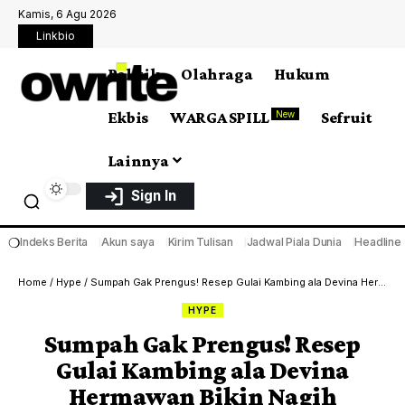
Kamis, 6 Agu 2026
Linkbio
Politik
Olahraga
Hukum
Ekbis
WARGA SPILL
Sefruit
New
Lainnya
Sign In
❍
Indeks Berita
Akun saya
Kirim Tulisan
Jadwal Piala Dunia
Headline
Home
/
Hype
/
Sumpah Gak Prengus! Resep Gulai Kambing ala Devina Hermawan Bikin Nagih
HYPE
Sumpah Gak Prengus! Resep
Gulai Kambing ala Devina
Hermawan Bikin Nagih