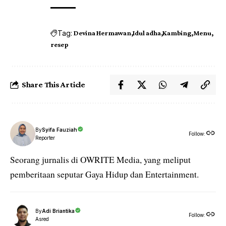
Tag:
Devina Hermawan
Idul adha
Kambing
Menu
resep
Share This Article
By
Syifa Fauziah
Follow:
Reporter
Seorang jurnalis di OWRITE Media, yang meliput
pemberitaan seputar Gaya Hidup dan Entertainment.
By
Adi Briantika
Follow:
Asred