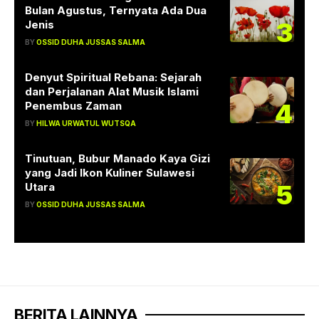
Bulan Agustus, Ternyata Ada Dua
3
Jenis
BY
OSSID DUHA JUSSAS SALMA
Denyut Spiritual Rebana: Sejarah
dan Perjalanan Alat Musik Islami
4
Penembus Zaman
BY
HILWA URWATUL WUTSQA
Tinutuan, Bubur Manado Kaya Gizi
yang Jadi Ikon Kuliner Sulawesi
5
Utara
BY
OSSID DUHA JUSSAS SALMA
BERITA LAINNYA