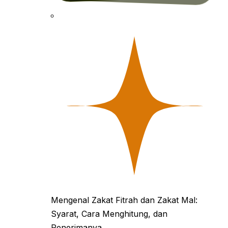
merupakan harta…
Tionghoa. Perayaan ini…
Mengenal Zakat Fitrah dan Zakat Mal:
Syarat, Cara Menghitung, dan
Penerimanya