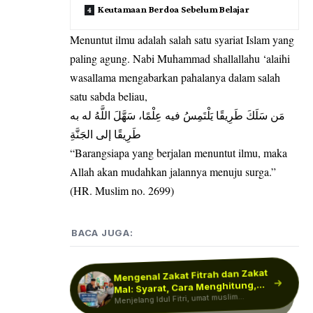
Keutamaan Berdoa Sebelum Belajar
Menuntut ilmu adalah salah satu syariat Islam yang
paling agung. Nabi Muhammad shallallahu ‘alaihi
wasallama mengabarkan pahalanya dalam salah
satu sabda beliau,
مَن سَلَكَ طَرِيقًا يَلْتَمِسُ فيه عِلْمًا، سَهَّلَ اللَّهُ له به
طَرِيقًا إلى الجَنَّةِ
“Barangsiapa yang berjalan menuntut ilmu, maka
Allah akan mudahkan jalannya menuju surga.”
(HR. Muslim no. 2699)
BACA JUGA:
Mengenal Zakat Fitrah dan Zakat
Makna Hujan di Tahun Baru
Imlek: Antara Keberkahan dan
Mal: Syarat, Cara Menghitung,
Menjelang Idul Fitri, umat muslim
dan…
Fenomena…
Tahun Baru Imlek merupakan momen
yang ditunggu-tunggu bagi masyarakat
dianjurkan untuk berzakat. Zakat sendiri