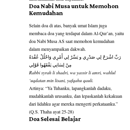
Doa Nabi Musa untuk Memohon
Kemudahan
Selain doa di atas, banyak umat Islam juga
membaca doa yang terdapat dalam Al-Qur’an, yaitu
doa Nabi Musa AS saat memohon kemudahan
dalam menyampaikan dakwah.
رَبِّ اشْرَحْ لِي صَدْرِي و يَسِّرْ لِي أَمْرِي وَاحْلُلْ عُقْدَةً
مِنْ لِسَانِي يَفْقَهُوا قَوْلِي
Rabbi syrah li shadri, wa yassir li amri, wahlul
‘uqdatan min lisani, yafqahu qauli.
Artinya: “Ya Tuhanku, lapangkanlah dadaku,
mudahkanlah urusanku, dan lepaskanlah kekakuan
dari lidahku agar mereka mengerti perkataanku.”
(Q.S. Thaha ayat 25-28)
Doa Selesai Belajar