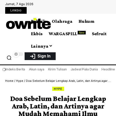
Jumat, 7 Agu 2026
Linkbio
Politik
Olahraga
Hukum
Ekbis
WARGA SPILL
Sefruit
New
Lainnya
Sign In
❍
Indeks Berita
Akun saya
Kirim Tulisan
Jadwal Piala Dunia
Headline
Home
/
Hype
/
Doa Sebelum Belajar Lengkap Arab, Latin, dan Artinya agar Mudah Memahami Ilmu
HYPE
Doa Sebelum Belajar Lengkap
Arab, Latin, dan Artinya agar
Mudah Memahami Ilmu