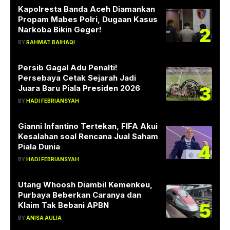
Kapolresta Banda Aceh Diamankan
Propam Mabes Polri, Dugaan Kasus
2
Narkoba Bikin Geger!
BY
RAHMAT BAIHAQI
Persib Gagal Adu Penalti!
Persebaya Cetak Sejarah Jadi
3
Juara Baru Piala Presiden 2026
BY
HADI FEBRIANSYAH
Gianni Infantino Tertekan, FIFA Akui
Kesalahan soal Rencana Jual Saham
4
Piala Dunia
BY
HADI FEBRIANSYAH
Utang Whoosh Diambil Kemenkeu,
Purbaya Beberkan Caranya dan
5
Klaim Tak Bebani APBN
BY
ANISA AULIA