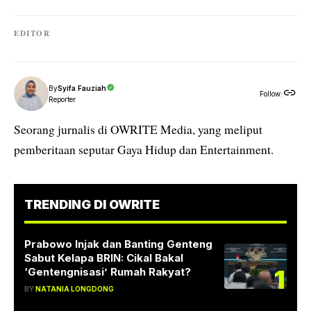
EDITOR
By
Syifa Fauziah
Follow:
Reporter
Seorang jurnalis di OWRITE Media, yang meliput
pemberitaan seputar Gaya Hidup dan Entertainment.
TRENDING DI OWRITE
Prabowo Injak dan Banting Genteng
Sabut Kelapa BRIN: Cikal Bakal
1
‘Gentengnisasi’ Rumah Rakyat?
BY
NATANIA LONGDONG