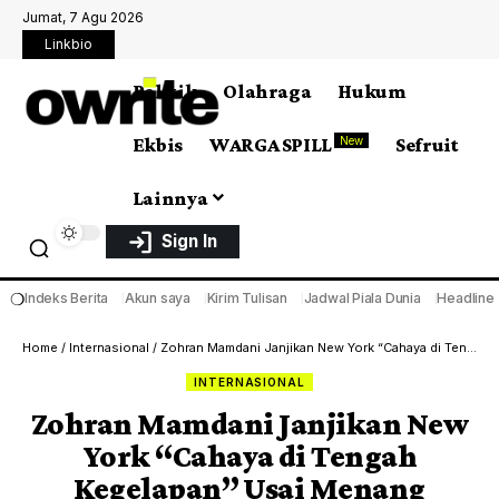
Jumat, 7 Agu 2026
Linkbio
Politik
Olahraga
Hukum
Ekbis
WARGA SPILL
Sefruit
New
Lainnya
Sign In
❍
Indeks Berita
Akun saya
Kirim Tulisan
Jadwal Piala Dunia
Headline
Home
/
Internasional
/
Zohran Mamdani Janjikan New York “Cahaya di Tengah Kegelapan” Usai Menang Pemilu Wali Kota
INTERNASIONAL
Zohran Mamdani Janjikan New
York “Cahaya di Tengah
Kegelapan” Usai Menang