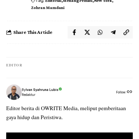
Tag:
Editorial
Menang Pemilu
New York
Zohran Mamdani
Share This Article
EDITOR
By
Ivan Syahruna Lubis
Follow:
Redaktur
Editor berita di OWRITE Media, meliput pemberitaan
gaya hidup dan Peristiwa.