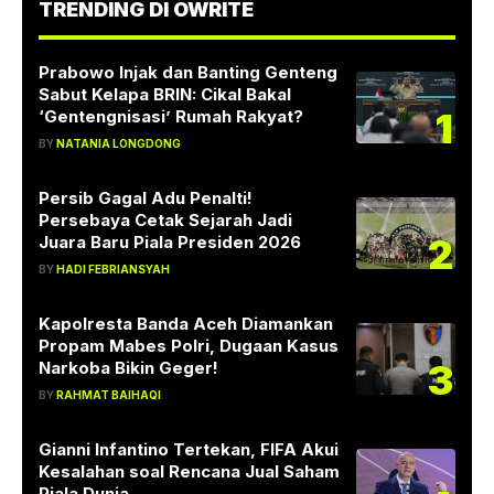
TRENDING DI OWRITE
Prabowo Injak dan Banting Genteng
Sabut Kelapa BRIN: Cikal Bakal
1
‘Gentengnisasi’ Rumah Rakyat?
BY
NATANIA LONGDONG
Persib Gagal Adu Penalti!
Persebaya Cetak Sejarah Jadi
2
Juara Baru Piala Presiden 2026
BY
HADI FEBRIANSYAH
Kapolresta Banda Aceh Diamankan
Propam Mabes Polri, Dugaan Kasus
3
Narkoba Bikin Geger!
BY
RAHMAT BAIHAQI
Gianni Infantino Tertekan, FIFA Akui
Kesalahan soal Rencana Jual Saham
Piala Dunia