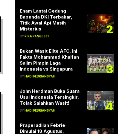
Enam Lantai Gedung
Bapenda DKI Terbakar,
Titik Awal Api Masih
2
Misterius
BY
RIKA PANGESTI
Bukan Wasit Elite AFC, Ini
Fakta Mohammed Khalfan
Salim Pimpin Laga
3
Indonesia vs Singapura
BY
HADI FEBRIANSYAH
John Herdman Buka Suara
Usai Indonesia Tersingkir,
4
Tolak Salahkan Wasit!
BY
HADI FEBRIANSYAH
Praperadilan Febrie
Dimulai 18 Agustus,