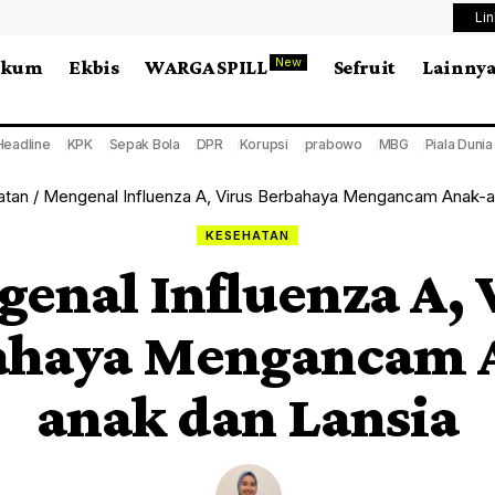
Li
New
ukum
Ekbis
WARGA SPILL
Sefruit
Lainny
Headline
KPK
Sepak Bola
DPR
Korupsi
prabowo
MBG
Piala Duni
atan
/
Mengenal Influenza A, Virus Berbahaya Mengancam Anak-a
KESEHATAN
enal Influenza A, 
ahaya Mengancam 
anak dan Lansia