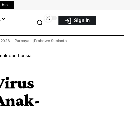
nkbio
a
Sign In
a 2026
Purbaya
Prabowo Subianto
nak dan Lansia
Virus
Anak-