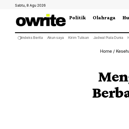
Sabtu, 8 Agu 2026
Politik
Olahraga
H
❍
Indeks Berita
Akun saya
Kirim Tulisan
Jadwal Piala Dunia
Home
/
Keseh
Meng
Berb