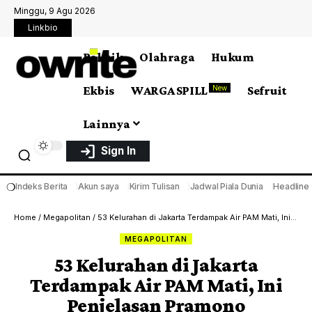
Minggu, 9 Agu 2026
Linkbio
Politik
Olahraga
Hukum
Ekbis
WARGA SPILL
Sefruit
New
Lainnya
Sign In
❍
Indeks Berita
Akun saya
Kirim Tulisan
Jadwal Piala Dunia
Headline
Home
/
Megapolitan
/
53 Kelurahan di Jakarta Terdampak Air PAM Mati, Ini Penjelasan Pramono
MEGAPOLITAN
53 Kelurahan di Jakarta
Terdampak Air PAM Mati, Ini
Penjelasan Pramono