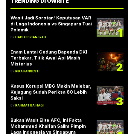
TRENDING DI OWRITE
Wasit Jadi Sorotan! Keputusan VAR
di Laga Indonesia vs Singapura Tuai
1
Polemik
BY
HADI FEBRIANSYAH
Enam Lantai Gedung Bapenda DKI
Terbakar, Titik Awal Api Masih
2
Misterius
BY
RIKA PANGESTI
Kasus Korupsi MBG Makin Melebar,
Kejagung Sudah Periksa 80 Lebih
3
Saksi
BY
RAHMAT BAIHAQI
Bukan Wasit Elite AFC, Ini Fakta
Mohammed Khalfan Salim Pimpin
Laga Indonesia vs Singapura