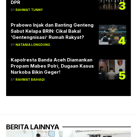
3
DPR
BY
RAHMAT TUNNY
Prabowo Injak dan Banting Genteng
Sabut Kelapa BRIN: Cikal Bakal
4
‘Gentengnisasi’ Rumah Rakyat?
BY
NATANIA LONGDONG
Kapolresta Banda Aceh Diamankan
Propam Mabes Polri, Dugaan Kasus
5
Narkoba Bikin Geger!
BY
RAHMAT BAIHAQI
BERITA LAINNYA