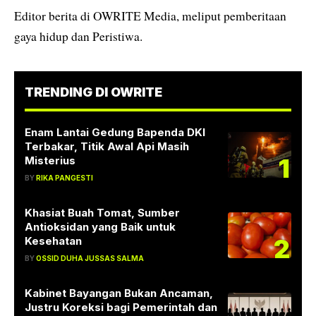
Editor berita di OWRITE Media, meliput pemberitaan
gaya hidup dan Peristiwa.
TRENDING DI OWRITE
Enam Lantai Gedung Bapenda DKI
Terbakar, Titik Awal Api Masih
1
Misterius
BY
RIKA PANGESTI
Khasiat Buah Tomat, Sumber
Antioksidan yang Baik untuk
2
Kesehatan
BY
OSSID DUHA JUSSAS SALMA
Kabinet Bayangan Bukan Ancaman,
Justru Koreksi bagi Pemerintah dan