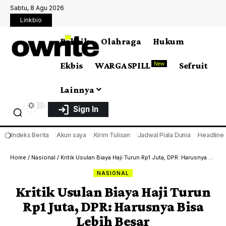
Sabtu, 8 Agu 2026
Linkbio
Politik
Olahraga
Hukum
Ekbis
WARGA SPILL
Sefruit
New
Lainnya
Sign In
❍
Indeks Berita
Akun saya
Kirim Tulisan
Jadwal Piala Dunia
Headline
Home
/
Nasional
/
Kritik Usulan Biaya Haji Turun Rp1 Juta, DPR: Harusnya Bisa Lebih Besar
NASIONAL
Kritik Usulan Biaya Haji Turun
Rp1 Juta, DPR: Harusnya Bisa
Lebih Besar