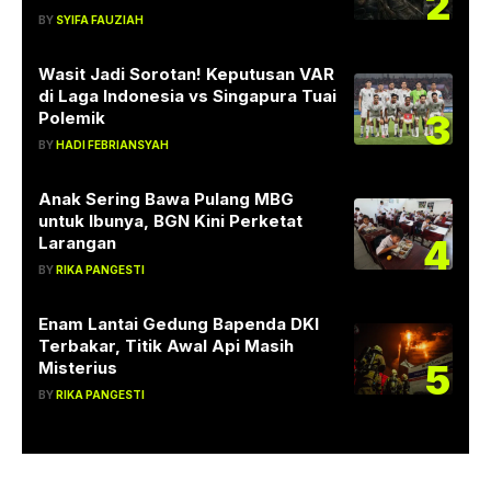
2
BY
SYIFA FAUZIAH
Wasit Jadi Sorotan! Keputusan VAR
di Laga Indonesia vs Singapura Tuai
3
Polemik
BY
HADI FEBRIANSYAH
Anak Sering Bawa Pulang MBG
untuk Ibunya, BGN Kini Perketat
4
Larangan
BY
RIKA PANGESTI
Enam Lantai Gedung Bapenda DKI
Terbakar, Titik Awal Api Masih
5
Misterius
BY
RIKA PANGESTI