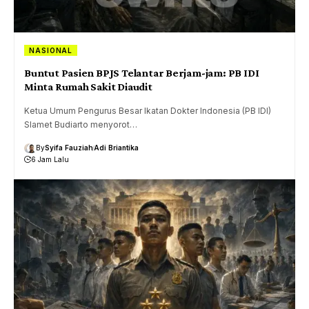
NASIONAL
Buntut Pasien BPJS Telantar Berjam-jam: PB IDI
Minta Rumah Sakit Diaudit
Ketua Umum Pengurus Besar Ikatan Dokter Indonesia (PB IDI)
Slamet Budiarto menyorot…
By
Syifa Fauziah
Adi Briantika
6 Jam Lalu