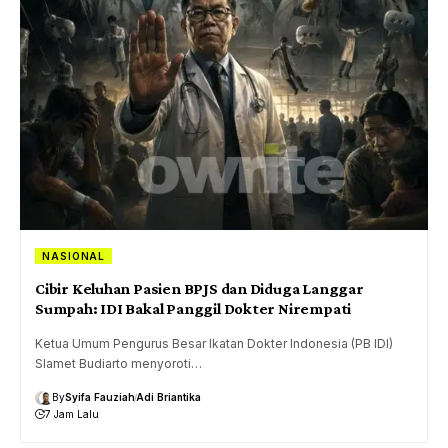
NASIONAL
Cibir Keluhan Pasien BPJS dan Diduga Langgar
Sumpah: IDI Bakal Panggil Dokter Nirempati
Ketua Umum Pengurus Besar Ikatan Dokter Indonesia (PB IDI)
Slamet Budiarto menyoroti…
By
Syifa Fauziah
Adi Briantika
7 Jam Lalu