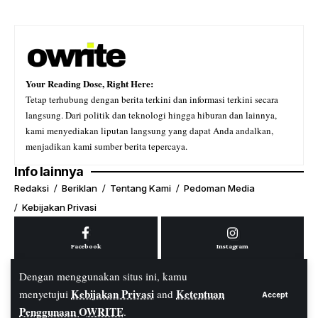
Your Reading Dose, Right Here:
Tetap terhubung dengan berita terkini dan informasi terkini secara
langsung. Dari politik dan teknologi hingga hiburan dan lainnya,
kami menyediakan liputan langsung yang dapat Anda andalkan,
menjadikan kami sumber berita tepercaya.
Info lainnya
Redaksi
Beriklan
Tentang Kami
Pedoman Media
Kebijakan Privasi
Facebook
Instagram
Dengan menggunakan situs ini, kamu
Kebijakan Privasi
Ketentuan
menyetujui
and
Accept
Youtube
Tiktok
Penggunaan OWRITE
.
© PT. OWRITE Media Digital. All Rights Reserved.