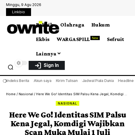
Minggu, 9 Agu 2026
Linkbio
Politik
Olahraga
Hukum
Ekbis
WARGA SPILL
Sefruit
New
Lainnya
Sign In
❍
Indeks Berita
Akun saya
Kirim Tulisan
Jadwal Piala Dunia
Headline
Home
/
Nasional
/
Here We Go! Identitas SIM Palsu Kena Jegal, Komdigi Wajibkan Scan Muka Mulai 1 Juli
NASIONAL
Here We Go! Identitas SIM Palsu
Kena Jegal, Komdigi Wajibkan
Scan Muka Mulai 1 Juli