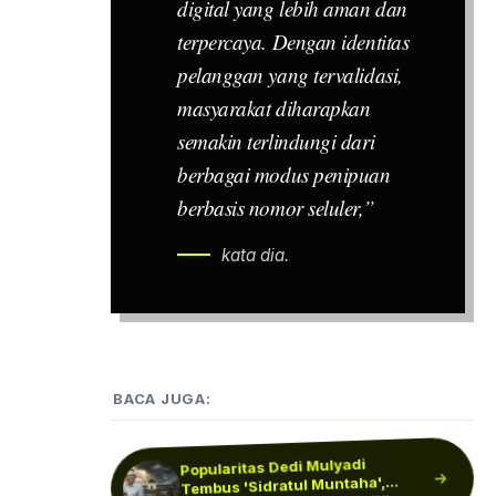
digital yang lebih aman dan
terpercaya. Dengan identitas
pelanggan yang tervalidasi,
masyarakat diharapkan
semakin terlindungi dari
berbagai modus penipuan
berbasis nomor seluler,”
kata dia.
BACA JUGA:
Popularitas Dedi Mulyadi
Cibir Keluhan Pasien BPJS dan
Diduga Langgar Sumpah: IDI
Tembus 'Sidratul Muntaha',
950 Dapur MBG Diduga Tak