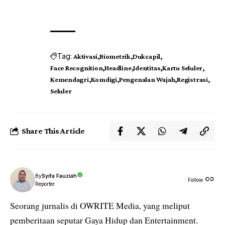
Tag:
Aktivasi
Biometrik
Dukcapil
Face Recognition
Headline
Identitas
Kartu Seluler
Kemendagri
Komdigi
Pengenalan Wajah
Registrasi
Seluler
Share This Article
By
Syifa Fauziah
Follow:
Reporter
Seorang jurnalis di OWRITE Media, yang meliput
pemberitaan seputar Gaya Hidup dan Entertainment.