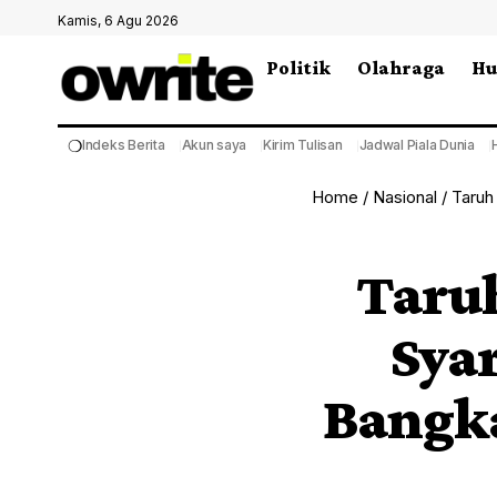
Kamis, 6 Agu 2026
Politik
Olahraga
H
❍
Indeks Berita
Akun saya
Kirim Tulisan
Jadwal Piala Dunia
Home
/
Nasional
/
Taruh
Taruh
Sya
Bangk