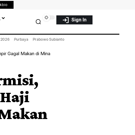
nkbio
a
Sign In
a 2026
Purbaya
Prabowo Subianto
mpir Gagal Makan di Mina
rmisi,
Haji
 Makan