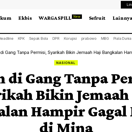
Li
New
ukum
Ekbis
WARGA SPILL
Sefruit
Lainny
Headline
KPK
Sepak Bola
DPR
Korupsi
prabowo
MBG
Piala Duni
 di Gang Tanpa Permisi, Syarikah Bikin Jemaah Haji Bangkalan Ha
NASIONAL
 di Gang Tanpa Pe
rikah Bikin Jemaah 
alan Hampir Gagal
di Mina