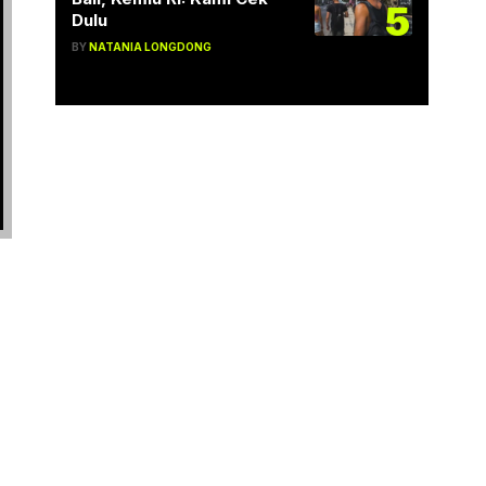
5
Dulu
BY
NATANIA LONGDONG