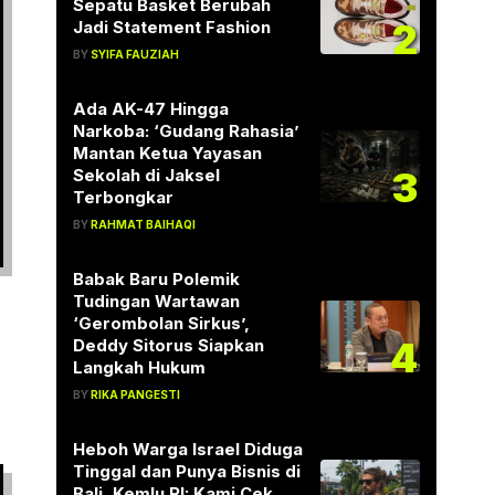
Sepatu Basket Berubah
2
Jadi Statement Fashion
BY
SYIFA FAUZIAH
Ada AK-47 Hingga
Narkoba: ‘Gudang Rahasia’
Mantan Ketua Yayasan
3
Sekolah di Jaksel
Terbongkar
BY
RAHMAT BAIHAQI
Babak Baru Polemik
Tudingan Wartawan
‘Gerombolan Sirkus’,
4
Deddy Sitorus Siapkan
Langkah Hukum
BY
RIKA PANGESTI
Heboh Warga Israel Diduga
Tinggal dan Punya Bisnis di
Bali, Kemlu RI: Kami Cek