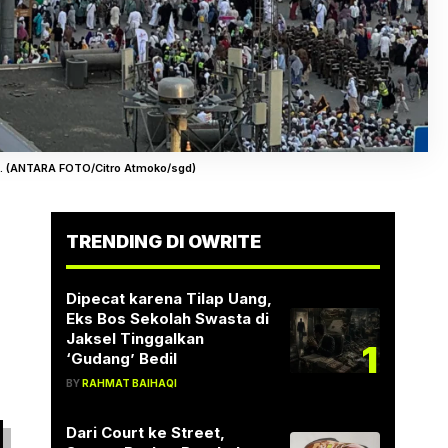
at. (ANTARA FOTO/Citro Atmoko/sgd)
TRENDING DI OWRITE
Dipecat karena Tilap Uang,
Eks Bos Sekolah Swasta di
Jaksel Tinggalkan
1
‘Gudang’ Bedil
BY
RAHMAT BAIHAQI
Dari Court ke Street,