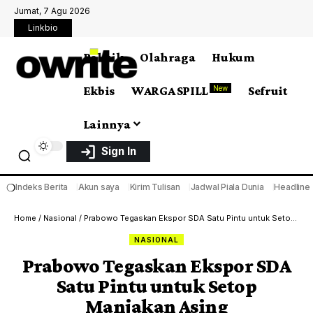
Jumat, 7 Agu 2026
Linkbio
Politik
Olahraga
Hukum
Ekbis
WARGA SPILL
Sefruit
New
Lainnya
Sign In
❍
Indeks Berita
Akun saya
Kirim Tulisan
Jadwal Piala Dunia
Headline
Home
/
Nasional
/
Prabowo Tegaskan Ekspor SDA Satu Pintu untuk Setop Manjakan Asing
NASIONAL
Prabowo Tegaskan Ekspor SDA
Satu Pintu untuk Setop
Manjakan Asing