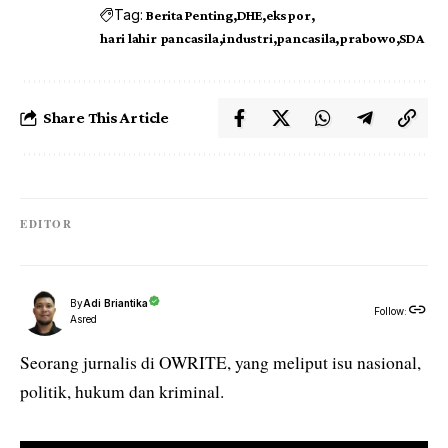
Tag:
Berita Penting
DHE
ekspor
hari lahir pancasila
industri
pancasila
prabowo
SDA
Share This Article
EDITOR
By
Adi Briantika
Follow:
Asred
Seorang jurnalis di OWRITE, yang meliput isu nasional,
politik, hukum dan kriminal.