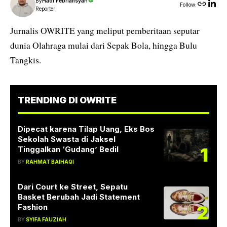
By
Hadi Febriansyah
Follow:
Reporter
Jurnalis OWRITE yang meliput pemberitaan seputar
dunia Olahraga mulai dari Sepak Bola, hingga Bulu
Tangkis.
TRENDING DI OWRITE
Dipecat karena Tilap Uang, Eks Bos
Sekolah Swasta di Jaksel
1
Tinggalkan ‘Gudang’ Bedil
BY
RAHMAT BAIHAQI
Dari Court ke Street, Sepatu
Basket Berubah Jadi Statement
2
Fashion
BY
SYIFA FAUZIAH