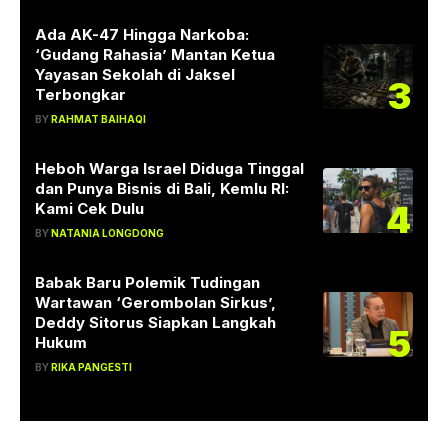
Ada AK-47 Hingga Narkoba:
‘Gudang Rahasia’ Mantan Ketua
Yayasan Sekolah di Jaksel
3
Terbongkar
BY
RAHMAT BAIHAQI
Heboh Warga Israel Diduga Tinggal
dan Punya Bisnis di Bali, Kemlu RI:
4
Kami Cek Dulu
BY
NATANIA LONGDONG
Babak Baru Polemik Tudingan
Wartawan ‘Gerombolan Sirkus’,
Deddy Sitorus Siapkan Langkah
5
Hukum
BY
RIKA PANGESTI