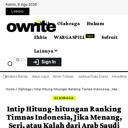
Kamis, 6 Agu 2026
Linkbio
Politik
Olahraga
Hukum
Ekbis
WARGA SPILL
Sefruit
New
Lainnya
Sign In
❍
Indeks Berita
Akun saya
Kirim Tulisan
Jadwal Piala Dunia
Headline
Home
/
Olahraga
/
Intip Hitung-hitungan Ranking Timnas Indonesia, Jika Menang, Seri, atau Kalah dari Arab Saudi
OLAHRAGA
Intip Hitung-hitungan Ranking
Timnas Indonesia, Jika Menang,
Seri, atau Kalah dari Arab Saudi