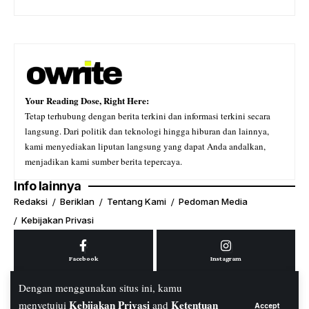
Your Reading Dose, Right Here:
Tetap terhubung dengan berita terkini dan informasi terkini secara
langsung. Dari politik dan teknologi hingga hiburan dan lainnya,
kami menyediakan liputan langsung yang dapat Anda andalkan,
menjadikan kami sumber berita tepercaya.
Info lainnya
Redaksi
Beriklan
Tentang Kami
Pedoman Media
Kebijakan Privasi
Facebook
Instagram
Dengan menggunakan situs ini, kamu
Kebijakan Privasi
Ketentuan
menyetujui
and
Accept
Youtube
Tiktok