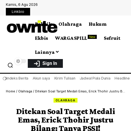
Kamis, 6 Agu 2026
Linkbio
Politik
Olahraga
Hukum
Ekbis
WARGA SPILL
Sefruit
New
Lainnya
Sign In
❍
Indeks Berita
Akun saya
Kirim Tulisan
Jadwal Piala Dunia
Headline
Home
/
Olahraga
/
Ditekan Soal Target Medali Emas, Erick Thohir Justru Bilang: Tanya PSSI!
OLAHRAGA
Ditekan Soal Target Medali
Emas, Erick Thohir Justru
Bilang: Tanya PSSI!