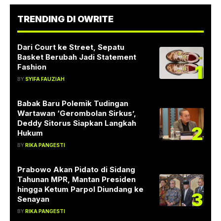
TRENDING DI OWRITE
Dari Court ke Street, Sepatu
Basket Berubah Jadi Statement
1
Fashion
BY
SYIFA FAUZIAH
Babak Baru Polemik Tudingan
Wartawan ‘Gerombolan Sirkus’,
Deddy Sitorus Siapkan Langkah
2
Hukum
BY
RIKA PANGESTI
Prabowo Akan Pidato di Sidang
Tahunan MPR, Mantan Presiden
hingga Ketum Parpol Diundang ke
3
Senayan
BY
RIKA PANGESTI