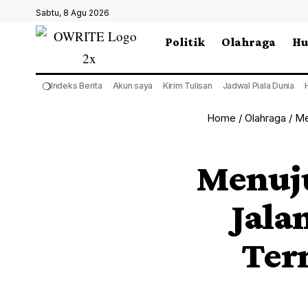
Sabtu, 8 Agu 2026
Politik
Olahraga
H
❍
Indeks Berita
Akun saya
Kirim Tulisan
Jadwal Piala Dunia
Home
/
Olahraga
/
Me
Menuju
Jala
Ter