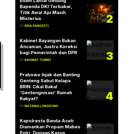
Enam Lantai Gedung
Bapenda DKI Terbakar,
Titik Awal Api Masih
2
Misterius
BY
RIKA PANGESTI
Kabinet Bayangan Bukan
Ancaman, Justru Koreksi
3
bagi Pemerintah dan DPR
BY
RAHMAT TUNNY
Prabowo Injak dan Banting
Genteng Sabut Kelapa
BRIN: Cikal Bakal
4
‘Gentengnisasi’ Rumah
Rakyat?
BY
NATANIA LONGDONG
Kapolresta Banda Aceh
Diamankan Propam Mabes
Polri, Dugaan Kasus