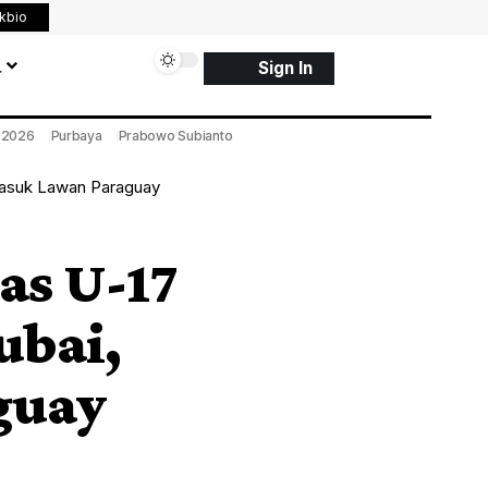
nkbio
a
Sign In
a 2026
Purbaya
Prabowo Subianto
rmasuk Lawan Paraguay
as U-17
ubai,
guay