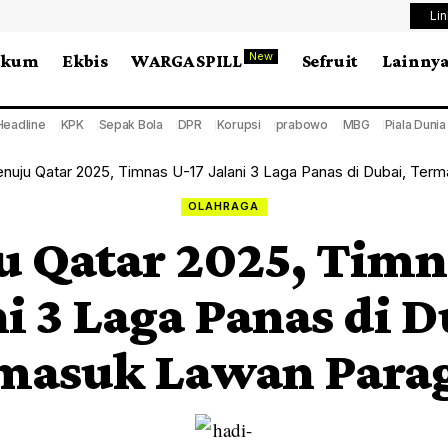
Li
New
ukum
Ekbis
WARGA SPILL
Sefruit
Lainny
Headline
KPK
Sepak Bola
DPR
Korupsi
prabowo
MBG
Piala Duni
nuju Qatar 2025, Timnas U-17 Jalani 3 Laga Panas di Dubai, Te
OLAHRAGA
 Qatar 2025, Timn
ni 3 Laga Panas di D
masuk Lawan Para