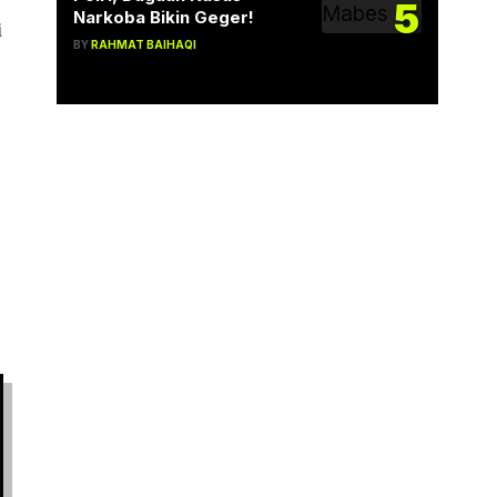
5
Narkoba Bikin Geger!
i
BY
RAHMAT BAIHAQI