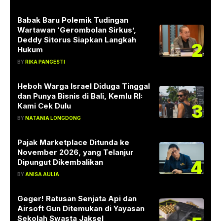
Babak Baru Polemik Tudingan
Wartawan ‘Gerombolan Sirkus’,
Deddy Sitorus Siapkan Langkah
2
Hukum
BY
RIKA PANGESTI
Heboh Warga Israel Diduga Tinggal
dan Punya Bisnis di Bali, Kemlu RI:
3
Kami Cek Dulu
BY
NATANIA LONGDONG
Pajak Marketplace Ditunda ke
November 2026, yang Telanjur
4
Dipungut Dikembalikan
BY
ANISA AULIA
Geger! Ratusan Senjata Api dan
Airsoft Gun Ditemukan di Yayasan
Sekolah Swasta Jaksel