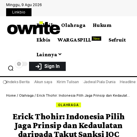
Minggu, 9 Agu 2026
Linkbio
Politik
Olahraga
Hukum
Ekbis
WARGA SPILL
Sefruit
New
Lainnya
Sign In
❍
Indeks Berita
Akun saya
Kirim Tulisan
Jadwal Piala Dunia
Headline
Home
/
Olahraga
/
Erick Thohir: Indonesia Pilih Jaga Prinsip dan Kedaulatan daripada Takut Sanksi IOC
OLAHRAGA
Erick Thohir: Indonesia Pilih
Jaga Prinsip dan Kedaulatan
daripada Takut Sanksi IOC