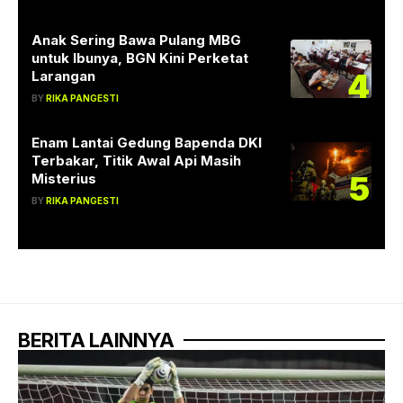
Anak Sering Bawa Pulang MBG
untuk Ibunya, BGN Kini Perketat
4
Larangan
BY
RIKA PANGESTI
Enam Lantai Gedung Bapenda DKI
Terbakar, Titik Awal Api Masih
5
Misterius
BY
RIKA PANGESTI
BERITA LAINNYA