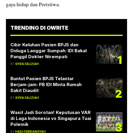
gaya hidup dan Peristiwa.
TRENDING DI OWRITE
Cibir Keluhan Pasien BPJS dan
Diduga Langgar Sumpah: IDI Bakal
1
Panggil Dokter Nirempati
BY
SYIFA FAUZIAH
Buntut Pasien BPJS Telantar
Berjam-jam: PB IDI Minta Rumah
2
Sakit Diaudit
BY
SYIFA FAUZIAH
Wasit Jadi Sorotan! Keputusan VAR
di Laga Indonesia vs Singapura Tuai
3
Polemik
BY
HADI FEBRIANSYAH