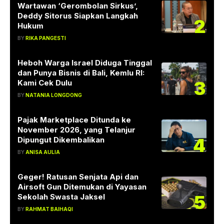
Wartawan ‘Gerombolan Sirkus’,
Deddy Sitorus Siapkan Langkah
2
Hukum
BY
RIKA PANGESTI
Heboh Warga Israel Diduga Tinggal
dan Punya Bisnis di Bali, Kemlu RI:
3
Kami Cek Dulu
BY
NATANIA LONGDONG
Pajak Marketplace Ditunda ke
November 2026, yang Telanjur
4
Dipungut Dikembalikan
BY
ANISA AULIA
Geger! Ratusan Senjata Api dan
Airsoft Gun Ditemukan di Yayasan
5
Sekolah Swasta Jaksel
BY
RAHMAT BAIHAQI