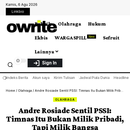
Kamis, 6 Agu 2026
Linkbio
Politik
Olahraga
Hukum
Ekbis
WARGA SPILL
Sefruit
New
Lainnya
Sign In
❍
Indeks Berita
Akun saya
Kirim Tulisan
Jadwal Piala Dunia
Headline
Home
/
Olahraga
/
Andre Rosiade Sentil PSSI: Timnas Itu Bukan Milik Pribadi, Tapi Milik Bangsa
OLAHRAGA
Andre Rosiade Sentil PSSI:
Timnas Itu Bukan Milik Pribadi,
Tapi Milik Bangsa