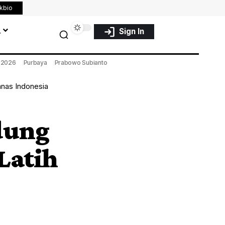
nkbio
a
Sign In
a 2026
Purbaya
Prabowo Subianto
mnas Indonesia
dung
Latih