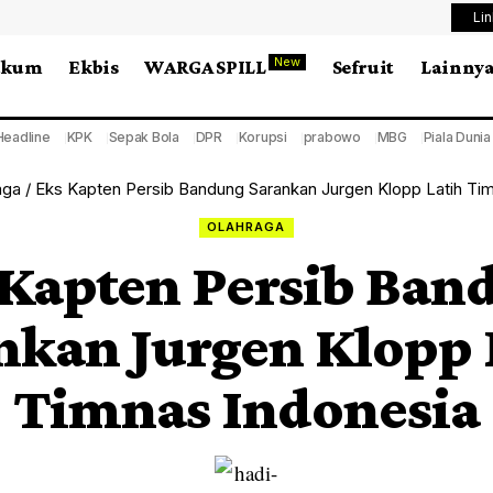
Li
New
ukum
Ekbis
WARGA SPILL
Sefruit
Lainny
Headline
KPK
Sepak Bola
DPR
Korupsi
prabowo
MBG
Piala Duni
aga
/
Eks Kapten Persib Bandung Sarankan Jurgen Klopp Latih Ti
OLAHRAGA
 Kapten Persib Ban
nkan Jurgen Klopp 
Timnas Indonesia