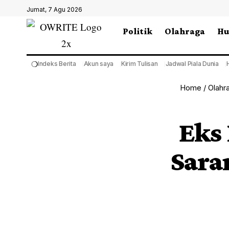
Jumat, 7 Agu 2026
Politik
Olahraga
H
❍
Indeks Berita
Akun saya
Kirim Tulisan
Jadwal Piala Dunia
Home
/
Olahr
Eks
Sara