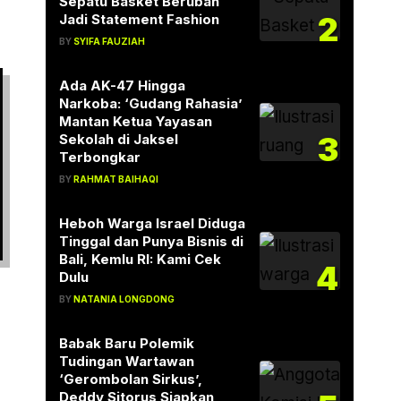
Sepatu Basket Berubah
2
Jadi Statement Fashion
BY
SYIFA FAUZIAH
Ada AK-47 Hingga
Narkoba: ‘Gudang Rahasia’
Mantan Ketua Yayasan
3
Sekolah di Jaksel
Terbongkar
BY
RAHMAT BAIHAQI
Heboh Warga Israel Diduga
Tinggal dan Punya Bisnis di
Bali, Kemlu RI: Kami Cek
4
Dulu
BY
NATANIA LONGDONG
Babak Baru Polemik
Tudingan Wartawan
‘Gerombolan Sirkus’,
Deddy Sitorus Siapkan