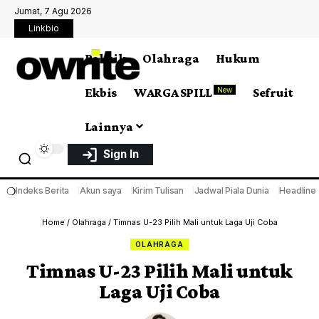
Jumat, 7 Agu 2026
Linkbio
Politik
Olahraga
Hukum
Ekbis
WARGA SPILL
Sefruit
New
Lainnya
Sign In
❍
Indeks Berita
Akun saya
Kirim Tulisan
Jadwal Piala Dunia
Headline
Home
/
Olahraga
/
Timnas U-23 Pilih Mali untuk Laga Uji Coba
OLAHRAGA
Timnas U-23 Pilih Mali untuk
Laga Uji Coba