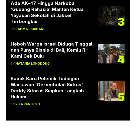
Ada AK-47 Hingga Narkoba:
‘Gudang Rahasia’ Mantan Ketua
Yayasan Sekolah di Jaksel
3
Terbongkar
BY
RAHMAT BAIHAQI
Heboh Warga Israel Diduga Tinggal
dan Punya Bisnis di Bali, Kemlu RI:
4
Kami Cek Dulu
BY
NATANIA LONGDONG
Babak Baru Polemik Tudingan
Wartawan ‘Gerombolan Sirkus’,
Deddy Sitorus Siapkan Langkah
5
Hukum
BY
RIKA PANGESTI