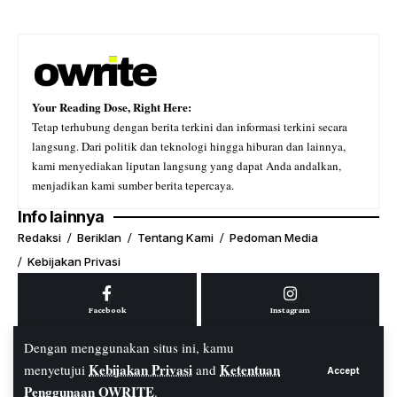
Your Reading Dose, Right Here:
Tetap terhubung dengan berita terkini dan informasi terkini secara
langsung. Dari politik dan teknologi hingga hiburan dan lainnya,
kami menyediakan liputan langsung yang dapat Anda andalkan,
menjadikan kami sumber berita tepercaya.
Info lainnya
Redaksi
Beriklan
Tentang Kami
Pedoman Media
Kebijakan Privasi
Facebook
Instagram
Dengan menggunakan situs ini, kamu
Kebijakan Privasi
Ketentuan
menyetujui
and
Accept
Youtube
Tiktok
Penggunaan OWRITE
.
© PT. OWRITE Media Digital. All Rights Reserved.