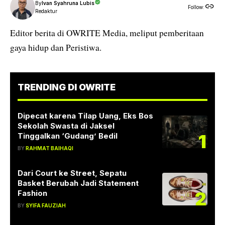
By
Ivan Syahruna Lubis
Follow:
Redaktur
Editor berita di OWRITE Media, meliput pemberitaan
gaya hidup dan Peristiwa.
TRENDING DI OWRITE
Dipecat karena Tilap Uang, Eks Bos
Sekolah Swasta di Jaksel
1
Tinggalkan ‘Gudang’ Bedil
BY
RAHMAT BAIHAQI
Dari Court ke Street, Sepatu
Basket Berubah Jadi Statement
2
Fashion
BY
SYIFA FAUZIAH