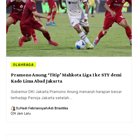
OLAHRAGA
Pramono Anung ‘Titip’ Mahkota Liga 1 ke STY demi
Kado Lima Abad Jakarta
Gubernur DKI Jakarta Pramono Anung menaruh harapan besar
terhadap Persija Jakarta setelah…
By
Hadi Febriansyah
Adi Briantika
4 Jam Lalu