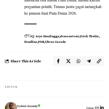
pergantian pelatih, Timnas justru gagal melangkah
ke putaran final Piala Dunia 2026.
Tag:
Arya Sinulingga
demonstrasi
Erick Thohir
Headline
PSSI
Ultras Garuda
Share This Article
EDITOR
By
Amin Suciady
Follow: