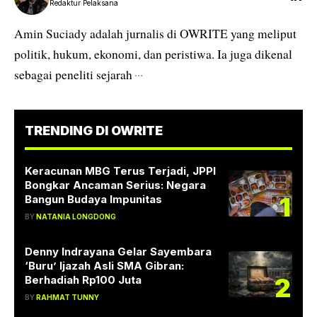
Redaktur Pelaksana
Amin Suciady adalah jurnalis di OWRITE yang meliput
politik, hukum, ekonomi, dan peristiwa. Ia juga dikenal
sebagai peneliti sejarah
···
TRENDING DI OWRITE
Keracunan MBG Terus Terjadi, JPPI
Bongkar Ancaman Serius: Negara
1
Bangun Budaya Impunitas
BY
NATANIA LONGDONG
Denny Indrayana Gelar Sayembara
‘Buru’ Ijazah Asli SMA Gibran:
2
Berhadiah Rp100 Juta
BY
RAHMAT TUNNY