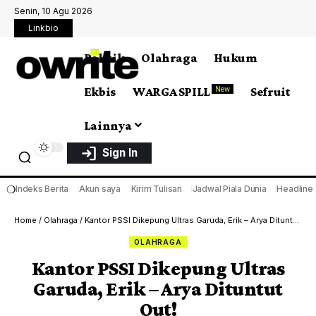
Senin, 10 Agu 2026
Linkbio
Politik
Olahraga
Hukum
Ekbis
WARGA SPILL
Sefruit
New
Lainnya
Sign In
❍
Indeks Berita
Akun saya
Kirim Tulisan
Jadwal Piala Dunia
Headline
Home
/
Olahraga
/
Kantor PSSI Dikepung Ultras Garuda, Erik – Arya Dituntut Out!
OLAHRAGA
Kantor PSSI Dikepung Ultras
Garuda, Erik – Arya Dituntut
Out!