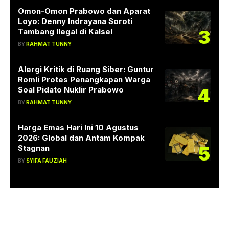
Omon-Omon Prabowo dan Aparat
Loyo: Denny Indrayana Soroti
3
Tambang Ilegal di Kalsel
BY
RAHMAT TUNNY
Alergi Kritik di Ruang Siber: Guntur
Romli Protes Penangkapan Warga
4
Soal Pidato Nuklir Prabowo
BY
RAHMAT TUNNY
Harga Emas Hari Ini 10 Agustus
2026: Global dan Antam Kompak
5
Stagnan
BY
SYIFA FAUZIAH