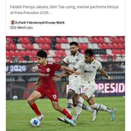
Pelatih Persija Jakarta, Shin Tae-yong, menilai performa timnya
di Piala Presiden 2026…
By
Hadi Febriansyah
Dusep Malik
32 Menit Lalu