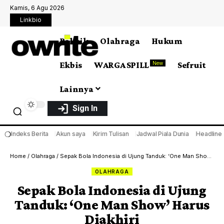
Kamis, 6 Agu 2026
Linkbio
Politik
Olahraga
Hukum
Ekbis
WARGA SPILL
Sefruit
New
Lainnya
Sign In
❍
Indeks Berita
Akun saya
Kirim Tulisan
Jadwal Piala Dunia
Headline
Home
/
Olahraga
/
Sepak Bola Indonesia di Ujung Tanduk: ‘One Man Show’ Harus Diakhiri
OLAHRAGA
Sepak Bola Indonesia di Ujung
Tanduk: ‘One Man Show’ Harus
Diakhiri