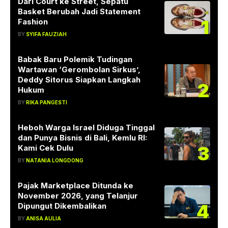
Dari Court ke Street, Sepatu
Basket Berubah Jadi Statement
1
Fashion
BY
SYIFA FAUZIAH
Babak Baru Polemik Tudingan
Wartawan ‘Gerombolan Sirkus’,
Deddy Sitorus Siapkan Langkah
2
Hukum
BY
RIKA PANGESTI
Heboh Warga Israel Diduga Tinggal
dan Punya Bisnis di Bali, Kemlu RI:
3
Kami Cek Dulu
BY
NATANIA LONGDONG
Pajak Marketplace Ditunda ke
November 2026, yang Telanjur
4
Dipungut Dikembalikan
BY
ANISA AULIA