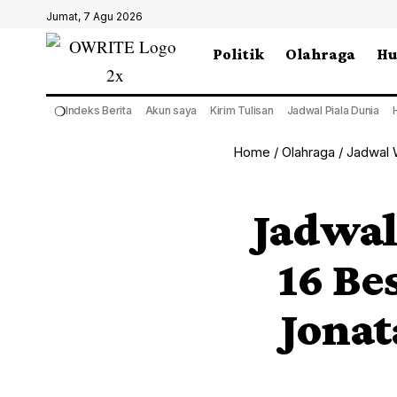
Jumat, 7 Agu 2026
Politik
Olahraga
H
❍
Indeks Berita
Akun saya
Kirim Tulisan
Jadwal Piala Dunia
Home
/
Olahraga
/
Jadwal W
Jadwal
16 Be
Jonat