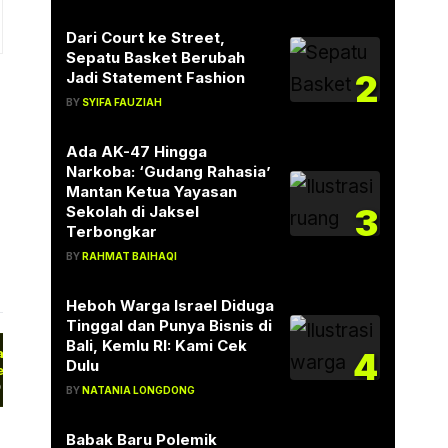
Dari Court ke Street,
Sepatu Basket Berubah
2
Jadi Statement Fashion
BY
SYIFA FAUZIAH
Ada AK-47 Hingga
Narkoba: ‘Gudang Rahasia’
Mantan Ketua Yayasan
g
3
Sekolah di Jaksel
Terbongkar
BY
RAHMAT BAIHAQI
Heboh Warga Israel Diduga
Tinggal dan Punya Bisnis di
Bali, Kemlu RI: Kami Cek
4
aaland Jadi Pahlawan! Norwegia
Dulu
epak Pantai Gading, Brasil Sudah
enunggu…
rwegia memastikan mengalahkan Pantai
BY
NATANIA LONGDONG
ding dengan skor 2-1 pada pertandingan
bak 32…
Babak Baru Polemik