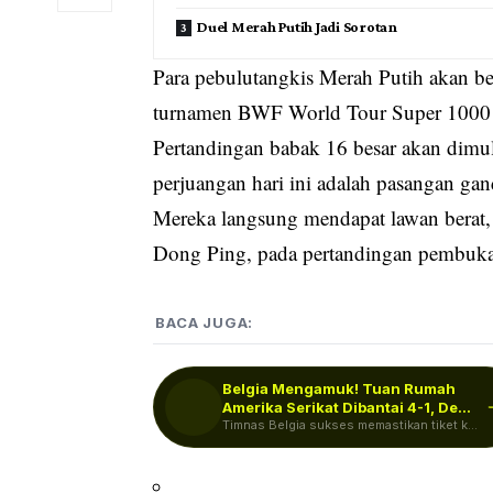
Duel Merah Putih Jadi Sorotan
Para pebulutangkis Merah Putih akan b
turnamen BWF World Tour Super 1000 t
Pertandingan babak 16 besar akan dim
perjuangan hari ini adalah pasangan g
Mereka langsung mendapat lawan berat,
Dong Ping, pada pertandingan pembuka
BACA JUGA:
Belgia Mengamuk! Tuan Rumah
Amerika Serikat Dibantai 4-1, De
Ketelaere…
Timnas Belgia sukses memastikan tiket ke
babak perempat final Piala Dunia 2026…