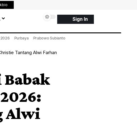
nkbio
a
Sign In
a 2026
Purbaya
Prabowo Subianto
hristie Tantang Alwi Farhan
i Babak
 2026:
g Alwi