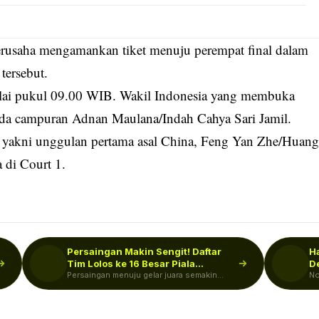
erusaha mengamankan tiket menuju perempat final dalam
ersebut.
ulai pukul 09.00 WIB. Wakil Indonesia yang membuka
anda campuran Adnan Maulana/Indah Cahya Sari Jamil.
 yakni unggulan pertama asal China, Feng Yan Zhe/Huan
 di Court 1.
Persaingan Makin Sengit! Daftar
H
Tim Lolos ke 16 Besar Piala…
D
Persaingan menuju gelar juara semakin
M
No
memanas setelah babak 32 besar Piala
Ga
Dunia…
ba