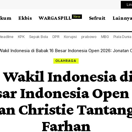
Li
New
ukum
Ekbis
WARGA SPILL
Sefruit
Lainny
Headline
KPK
Sepak Bola
DPR
Korupsi
prabowo
MBG
Piala Duni
akil Indonesia di Babak 16 Besar Indonesia Open 2026: Jonatan C
OLAHRAGA
 Wakil Indonesia d
sar Indonesia Open
an Christie Tantan
Farhan