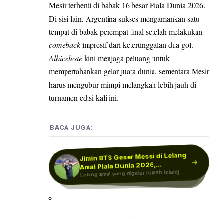
Mesir terhenti di babak 16 besar Piala Dunia 2026.
Di sisi lain, Argentina sukses mengamankan satu
tempat di babak perempat final setelah melakukan
comeback
impresif dari ketertinggalan dua gol.
Albiceleste
kini menjaga peluang untuk
mempertahankan gelar juara dunia, sementara Mesir
harus mengubur mimpi melangkah lebih jauh di
turnamen edisi kali ini.
BACA JUGA:
Jimin BTS Geser Messi di Lelang
Piala Dunia 2026 Bikin Harga
Pemain Meledak! Lamine Yamal
Nico Williams Curi Perhatian usai
Amal Piala Dunia 2026,…
Final Piala Dunia 2026, Dari…
Lelang amal yang digelar rumah lelang
hingga…
Piala Dunia 2026 tidak hanya
menghadirkan Spanyol sebagai juara
Christie's bekerja sama dengan Global
Nico Williams menjadi salah satu sosok
yang paling disorot dalam keberhasilan
Citizen…
dunia, tetapi juga…
Timnas…