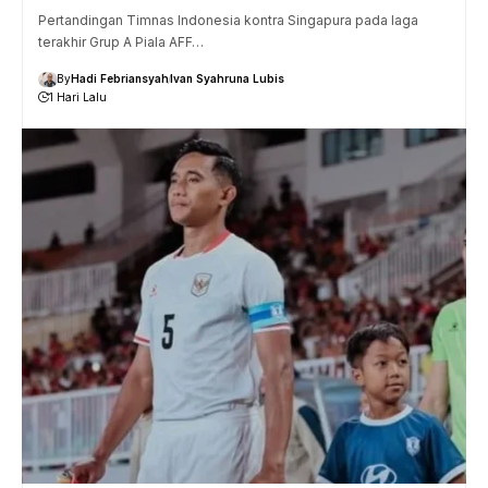
Pertandingan Timnas Indonesia kontra Singapura pada laga
terakhir Grup A Piala AFF…
By
Hadi Febriansyah
Ivan Syahruna Lubis
1 Hari Lalu