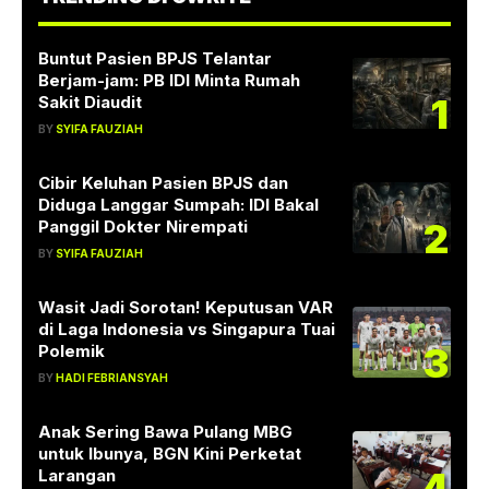
Buntut Pasien BPJS Telantar
Berjam-jam: PB IDI Minta Rumah
1
Sakit Diaudit
BY
SYIFA FAUZIAH
Cibir Keluhan Pasien BPJS dan
Diduga Langgar Sumpah: IDI Bakal
2
Panggil Dokter Nirempati
BY
SYIFA FAUZIAH
Wasit Jadi Sorotan! Keputusan VAR
di Laga Indonesia vs Singapura Tuai
3
Polemik
BY
HADI FEBRIANSYAH
Anak Sering Bawa Pulang MBG
untuk Ibunya, BGN Kini Perketat
4
Larangan