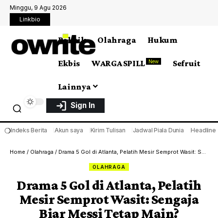
Minggu, 9 Agu 2026
Linkbio
Politik
Olahraga
Hukum
Ekbis
WARGA SPILL
Sefruit
New
Lainnya
Sign In
❍
Indeks Berita
Akun saya
Kirim Tulisan
Jadwal Piala Dunia
Headline
Home
/
Olahraga
/
Drama 5 Gol di Atlanta, Pelatih Mesir Semprot Wasit: Sengaja Biar Messi Tetap Main?
OLAHRAGA
Drama 5 Gol di Atlanta, Pelatih
Mesir Semprot Wasit: Sengaja
Biar Messi Tetap Main?