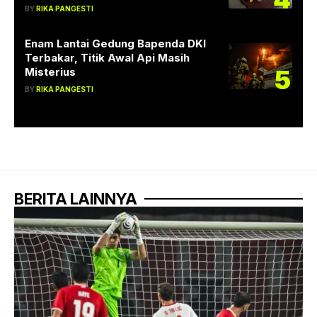
BY
RIKA PANGESTI
Enam Lantai Gedung Bapenda DKI
Terbakar, Titik Awal Api Masih
5
Misterius
BY
RIKA PANGESTI
BERITA LAINNYA