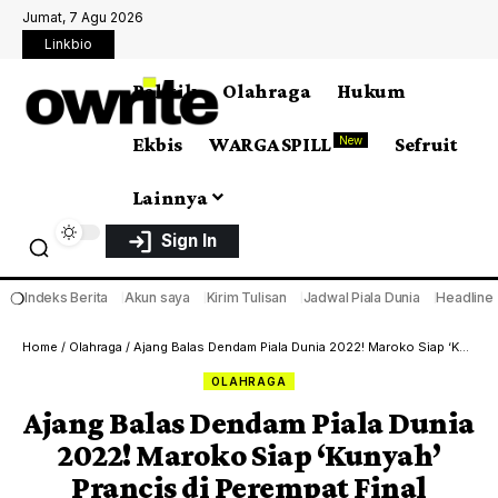
Jumat, 7 Agu 2026
Linkbio
Politik
Olahraga
Hukum
Ekbis
WARGA SPILL
Sefruit
New
Lainnya
Sign In
❍
Indeks Berita
Akun saya
Kirim Tulisan
Jadwal Piala Dunia
Headline
Home
/
Olahraga
/
Ajang Balas Dendam Piala Dunia 2022! Maroko Siap ‘Kunyah’ Prancis di Perempat Final
OLAHRAGA
Ajang Balas Dendam Piala Dunia
2022! Maroko Siap ‘Kunyah’
Prancis di Perempat Final