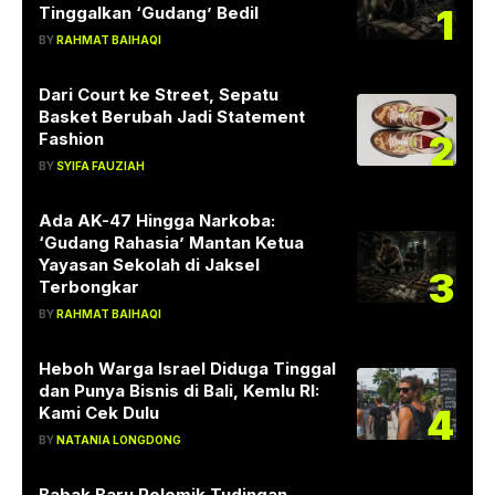
1
Tinggalkan ‘Gudang’ Bedil
BY
RAHMAT BAIHAQI
Dari Court ke Street, Sepatu
Basket Berubah Jadi Statement
2
Fashion
BY
SYIFA FAUZIAH
Ada AK-47 Hingga Narkoba:
‘Gudang Rahasia’ Mantan Ketua
Yayasan Sekolah di Jaksel
3
Terbongkar
BY
RAHMAT BAIHAQI
Heboh Warga Israel Diduga Tinggal
dan Punya Bisnis di Bali, Kemlu RI:
4
Kami Cek Dulu
BY
NATANIA LONGDONG
Babak Baru Polemik Tudingan