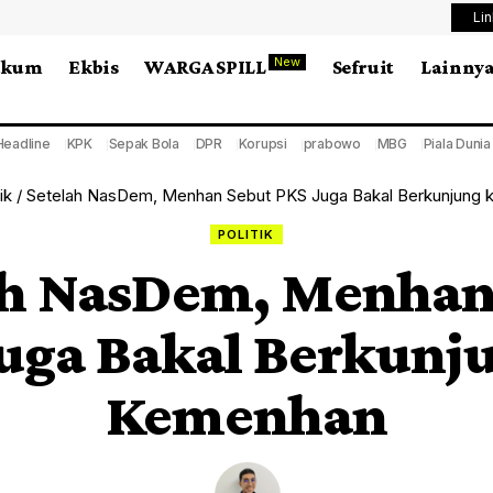
Li
New
ukum
Ekbis
WARGA SPILL
Sefruit
Lainny
Headline
KPK
Sepak Bola
DPR
Korupsi
prabowo
MBG
Piala Duni
ik
/
Setelah NasDem, Menhan Sebut PKS Juga Bakal Berkunjung
POLITIK
ah NasDem, Menhan
uga Bakal Berkunj
Kemenhan