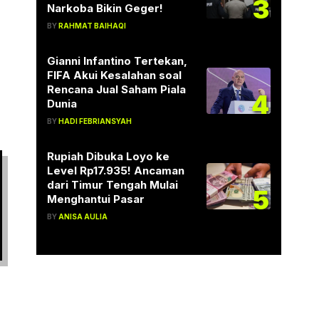
3
Narkoba Bikin Geger!
BY
RAHMAT BAIHAQI
Gianni Infantino Tertekan,
FIFA Akui Kesalahan soal
Rencana Jual Saham Piala
4
Dunia
BY
HADI FEBRIANSYAH
Rupiah Dibuka Loyo ke
Level Rp17.935! Ancaman
dari Timur Tengah Mulai
5
Menghantui Pasar
BY
ANISA AULIA