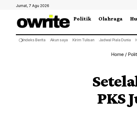
Jumat, 7 Agu 2026
Politik
Olahraga
H
❍
Indeks Berita
Akun saya
Kirim Tulisan
Jadwal Piala Dunia
Home
/
Polit
Setel
PKS J