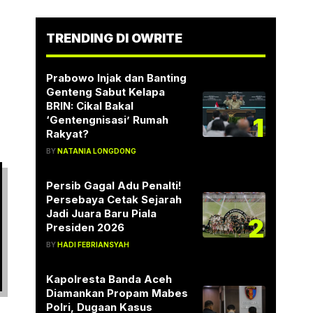
TRENDING DI OWRITE
Prabowo Injak dan Banting
Genteng Sabut Kelapa
BRIN: Cikal Bakal
1
‘Gentengnisasi’ Rumah
Rakyat?
BY
NATANIA LONGDONG
Persib Gagal Adu Penalti!
Persebaya Cetak Sejarah
Jadi Juara Baru Piala
2
Presiden 2026
BY
HADI FEBRIANSYAH
Kapolresta Banda Aceh
Diamankan Propam Mabes
Polri, Dugaan Kasus