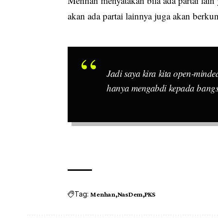
Menhan menyatakan bila ada partai lain
akan ada partai lainnya juga akan berku
Jadi saya kira kita open-mind
hanya mengabdi kepada bangsa 
Tag:
Menhan
NasDem
PKS