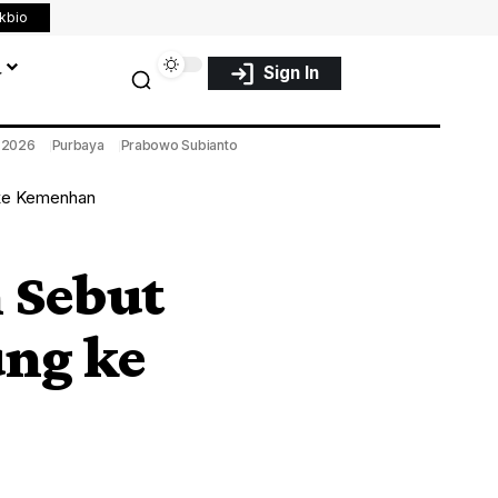
nkbio
a
Sign In
a 2026
Purbaya
Prabowo Subianto
 ke Kemenhan
 Sebut
ung ke