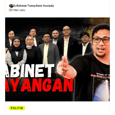
By
Rahmat Tunny
Amin Suciady
1 Hari Lalu
POLITIK