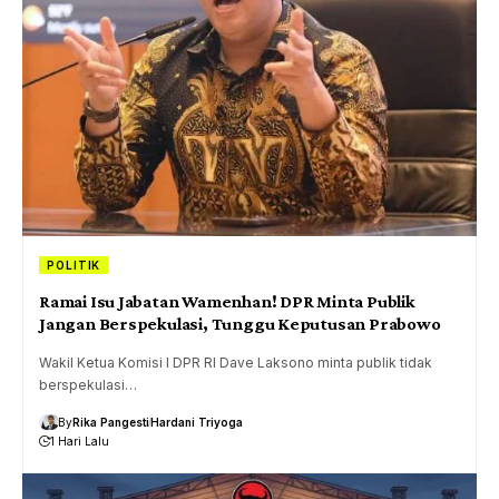
POLITIK
Ramai Isu Jabatan Wamenhan! DPR Minta Publik
Jangan Berspekulasi, Tunggu Keputusan Prabowo
Wakil Ketua Komisi I DPR RI Dave Laksono minta publik tidak
berspekulasi…
By
Rika Pangesti
Hardani Triyoga
1 Hari Lalu