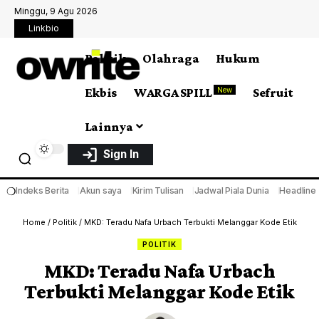
Minggu, 9 Agu 2026
Linkbio
Politik
Olahraga
Hukum
Ekbis
WARGA SPILL
Sefruit
New
Lainnya
Sign In
❍
Indeks Berita
Akun saya
Kirim Tulisan
Jadwal Piala Dunia
Headline
Home
/
Politik
/
MKD: Teradu Nafa Urbach Terbukti Melanggar Kode Etik
POLITIK
MKD: Teradu Nafa Urbach
Terbukti Melanggar Kode Etik