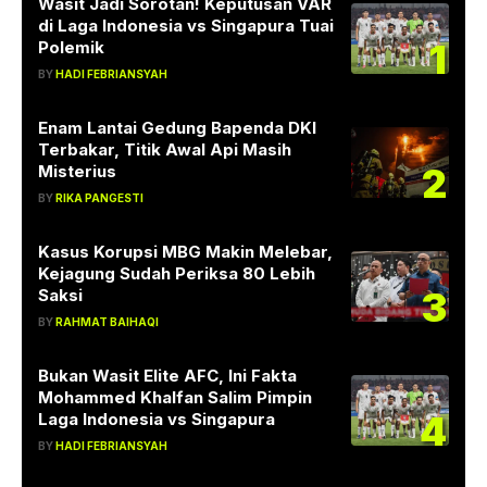
Wasit Jadi Sorotan! Keputusan VAR
di Laga Indonesia vs Singapura Tuai
1
Polemik
BY
HADI FEBRIANSYAH
Enam Lantai Gedung Bapenda DKI
Terbakar, Titik Awal Api Masih
2
Misterius
BY
RIKA PANGESTI
Kasus Korupsi MBG Makin Melebar,
Kejagung Sudah Periksa 80 Lebih
3
Saksi
BY
RAHMAT BAIHAQI
Bukan Wasit Elite AFC, Ini Fakta
Mohammed Khalfan Salim Pimpin
4
Laga Indonesia vs Singapura
BY
HADI FEBRIANSYAH