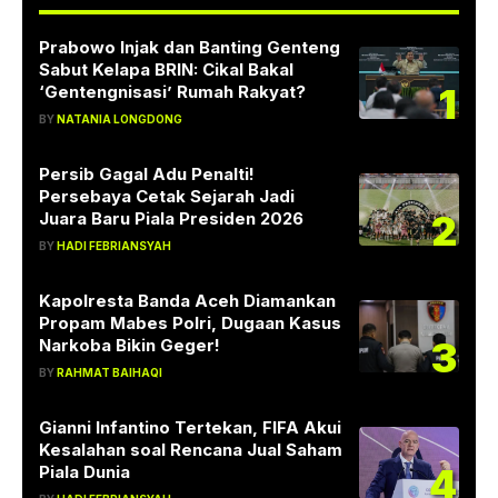
Prabowo Injak dan Banting Genteng
Sabut Kelapa BRIN: Cikal Bakal
1
‘Gentengnisasi’ Rumah Rakyat?
BY
NATANIA LONGDONG
Persib Gagal Adu Penalti!
Persebaya Cetak Sejarah Jadi
2
Juara Baru Piala Presiden 2026
BY
HADI FEBRIANSYAH
Kapolresta Banda Aceh Diamankan
Propam Mabes Polri, Dugaan Kasus
3
Narkoba Bikin Geger!
BY
RAHMAT BAIHAQI
Gianni Infantino Tertekan, FIFA Akui
Kesalahan soal Rencana Jual Saham
4
Piala Dunia