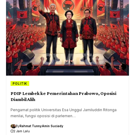
POLITIK
PDIP Lembek ke Pemerintahan Prabowo, Oposisi
Diambil Alih
Pengamat politik Universitas Esa Unggul Jamiluddin Ritonga
menilai, fungsi oposisi di parlemen…
By
Rahmat Tunny
Amin Suciady
2 Jam Lalu