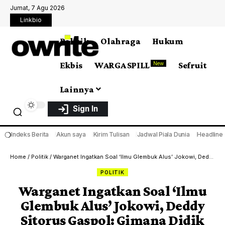
Jumat, 7 Agu 2026
Linkbio
Politik
Olahraga
Hukum
Ekbis
WARGA SPILL
Sefruit
New
Lainnya
Sign In
❍
Indeks Berita
Akun saya
Kirim Tulisan
Jadwal Piala Dunia
Headline
Home
/
Politik
/
Warganet Ingatkan Soal ‘Ilmu Glembuk Alus’ Jokowi, Deddy Sitorus Gaspol: Gimana Didik Monster Seribu Wajah?
POLITIK
Warganet Ingatkan Soal ‘Ilmu
Glembuk Alus’ Jokowi, Deddy
Sitorus Gaspol: Gimana Didik