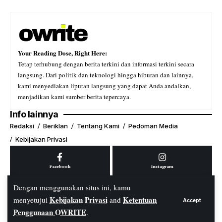
Your Reading Dose, Right Here:
Tetap terhubung dengan berita terkini dan informasi terkini secara
langsung. Dari politik dan teknologi hingga hiburan dan lainnya,
kami menyediakan liputan langsung yang dapat Anda andalkan,
menjadikan kami sumber berita tepercaya.
Info lainnya
Redaksi
Beriklan
Tentang Kami
Pedoman Media
Kebijakan Privasi
Facebook
Instagram
Dengan menggunakan situs ini, kamu
Kebijakan Privasi
Ketentuan
menyetujui
and
Accept
Youtube
Tiktok
Penggunaan OWRITE
.
© PT. OWRITE Media Digital. All Rights Reserved.