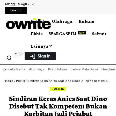
Minggu, 9 Agu 2026
Linkbio
Politik
Olahraga
Hukum
Ekbis
WARGA SPILL
Sefruit
New
Lainnya
Sign In
❍
Indeks Berita
Akun saya
Kirim Tulisan
Jadwal Piala Dunia
Headline
Home
/
Politik
/
Sindiran Keras Anies Saat Dino Disebut Tak Kompeten: Bukan Karbitan Jadi Pejabat
POLITIK
Sindiran Keras Anies Saat Dino
Disebut Tak Kompeten: Bukan
Karbitan Jadi Pejabat