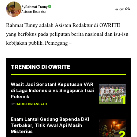
By
Rahmat Tunny
Follow:
Asisten Redaktur
Rahmat Tunny adalah Asisten Redaktur di OWRITE
yang berfokus pada peliputan berita nasional dan isu-isu
kebijakan publik. Pemegang
···
TRENDING DI OWRITE
Wasit Jadi Sorotan! Keputusan VAR
di Laga Indonesia vs Singapura Tuai
1
Polemik
BY
HADI FEBRIANSYAH
Enam Lantai Gedung Bapenda DKI
Terbakar, Titik Awal Api Masih
2
Misterius