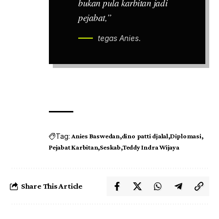
bukan pula karbitan jadi
pejabat,”
tegas Anies.
Tag:
Anies Baswedan
dino patti djalal
Diplomasi
Pejabat Karbitan
Seskab
Teddy Indra Wijaya
Share This Article