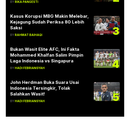
BY
RIKA PANGESTI
Kasus Korupsi MBG Makin Melebar,
Kejagung Sudah Periksa 80 Lebih
3
Saksi
BY
RAHMAT BAIHAQI
Bukan Wasit Elite AFC, Ini Fakta
Mohammed Khalfan Salim Pimpin
4
Laga Indonesia vs Singapura
BY
HADI FEBRIANSYAH
John Herdman Buka Suara Usai
Indonesia Tersingkir, Tolak
5
Salahkan Wasit!
BY
HADI FEBRIANSYAH