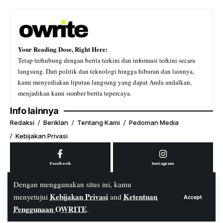
Your Reading Dose, Right Here:
Tetap terhubung dengan berita terkini dan informasi terkini secara
langsung. Dari politik dan teknologi hingga hiburan dan lainnya,
kami menyediakan liputan langsung yang dapat Anda andalkan,
menjadikan kami sumber berita tepercaya.
Info lainnya
Redaksi
Beriklan
Tentang Kami
Pedoman Media
Kebijakan Privasi
Facebook
Instagram
Dengan menggunakan situs ini, kamu
Kebijakan Privasi
Ketentuan
menyetujui
and
Accept
Youtube
Tiktok
Penggunaan OWRITE
.
© PT. OWRITE Media Digital. All Rights Reserved.