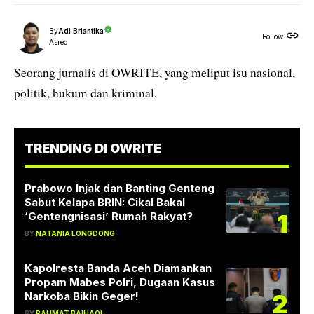
By
Adi Briantika
Follow:
Asred
Seorang jurnalis di OWRITE, yang meliput isu nasional,
politik, hukum dan kriminal.
TRENDING DI OWRITE
Prabowo Injak dan Banting Genteng
Sabut Kelapa BRIN: Cikal Bakal
1
‘Gentengnisasi’ Rumah Rakyat?
BY
NATANIA LONGDONG
Kapolresta Banda Aceh Diamankan
Propam Mabes Polri, Dugaan Kasus
2
Narkoba Bikin Geger!
BY
RAHMAT BAIHAQI