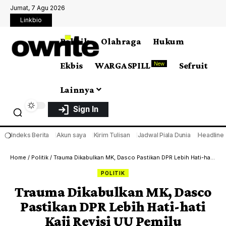
Jumat, 7 Agu 2026
Linkbio
Politik
Olahraga
Hukum
Ekbis
WARGA SPILL
Sefruit
New
Lainnya
Sign In
❍
Indeks Berita
Akun saya
Kirim Tulisan
Jadwal Piala Dunia
Headline
Home
/
Politik
/
Trauma Dikabulkan MK, Dasco Pastikan DPR Lebih Hati-hati Kaji Revisi UU Pemilu
POLITIK
Trauma Dikabulkan MK, Dasco
Pastikan DPR Lebih Hati-hati
Kaji Revisi UU Pemilu