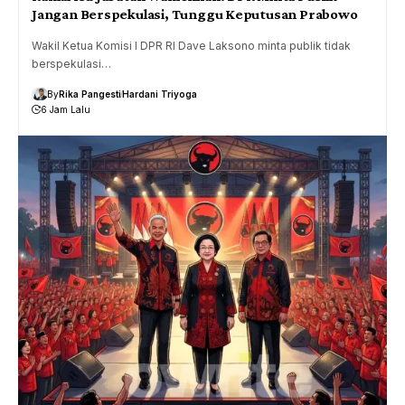
Jangan Berspekulasi, Tunggu Keputusan Prabowo
Wakil Ketua Komisi I DPR RI Dave Laksono minta publik tidak
berspekulasi…
By
Rika Pangesti
Hardani Triyoga
6 Jam Lalu