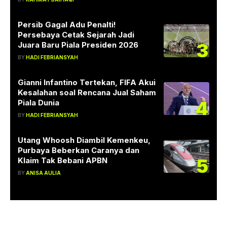
Persib Gagal Adu Penalti!
Persebaya Cetak Sejarah Jadi
3
Juara Baru Piala Presiden 2026
BY
HADI FEBRIANSYAH
Gianni Infantino Tertekan, FIFA Akui
Kesalahan soal Rencana Jual Saham
4
Piala Dunia
BY
HADI FEBRIANSYAH
Utang Whoosh Diambil Kemenkeu,
Purbaya Beberkan Caranya dan
5
Klaim Tak Bebani APBN
BY
ANISA AULIA