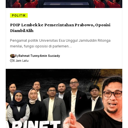
POLITIK
PDIP Lembek ke Pemerintahan Prabowo, Oposisi
Diambil Alih
Pengamat politik Universitas Esa Unggul Jamiluddin Ritonga
menilai, fungsi oposisi di parlemen…
By
Rahmat Tunny
Amin Suciady
6 Jam Lalu