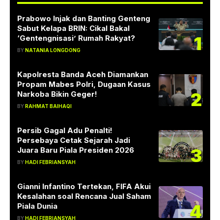
Prabowo Injak dan Banting Genteng
Sabut Kelapa BRIN: Cikal Bakal
1
‘Gentengnisasi’ Rumah Rakyat?
BY
NATANIA LONGDONG
Kapolresta Banda Aceh Diamankan
Propam Mabes Polri, Dugaan Kasus
2
Narkoba Bikin Geger!
BY
RAHMAT BAIHAQI
Persib Gagal Adu Penalti!
Persebaya Cetak Sejarah Jadi
3
Juara Baru Piala Presiden 2026
BY
HADI FEBRIANSYAH
Gianni Infantino Tertekan, FIFA Akui
Kesalahan soal Rencana Jual Saham
4
Piala Dunia
BY
HADI FEBRIANSYAH