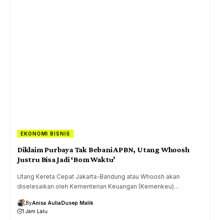
EKONOMI BISNIS
Diklaim Purbaya Tak Bebani APBN, Utang Whoosh
Justru Bisa Jadi ‘Bom Waktu’
Utang Kereta Cepat Jakarta-Bandung atau Whoosh akan
diselesaikan oleh Kementerian Keuangan (Kemenkeu)…
By
Anisa Aulia
Dusep Malik
1 Jam Lalu