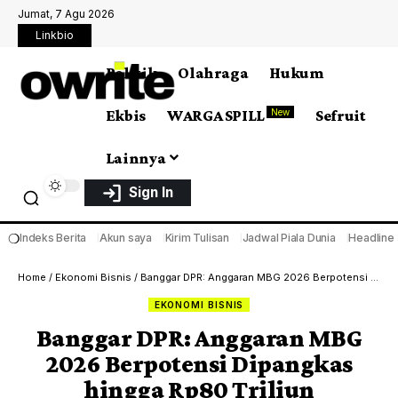
Jumat, 7 Agu 2026
Linkbio
Politik
Olahraga
Hukum
Ekbis
WARGA SPILL
Sefruit
New
Lainnya
Sign In
❍
Indeks Berita
Akun saya
Kirim Tulisan
Jadwal Piala Dunia
Headline
Home
/
Ekonomi Bisnis
/
Banggar DPR: Anggaran MBG 2026 Berpotensi Dipangkas hingga Rp80 Triliun
EKONOMI BISNIS
Banggar DPR: Anggaran MBG
2026 Berpotensi Dipangkas
hingga Rp80 Triliun