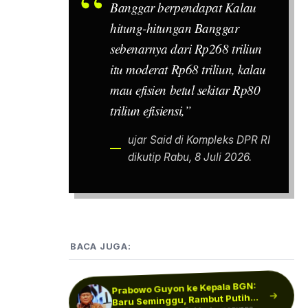
Banggar berpendapat Kalau
hitung-hitungan Banggar
sebenarnya dari Rp268 triliun
itu moderat Rp68 triliun, kalau
mau efisien betul sekitar Rp80
triliun efisiensi,”
ujar Said di Kompleks DPR RI
dikutip Rabu, 8 Juli 2026.
BACA JUGA:
Prabowo Guyon ke Kepala BGN:
Ramai Isu Jabatan Wamenhan!
DPR Minta Publik Jangan
Baru Seminggu, Rambut Putih
Kementerian HAM Minta Rumah