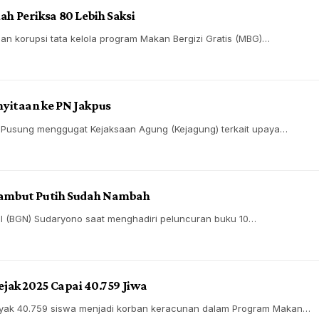
h Periksa 80 Lebih Saksi
n korupsi tata kelola program Makan Bergizi Gratis (MBG)…
yitaan ke PN Jakpus
 Pusung menggugat Kejaksaan Agung (Kejagung) terkait upaya…
Rambut Putih Sudah Nambah
l (BGN) Sudaryono saat menghadiri peluncuran buku 10…
jak 2025 Capai 40.759 Jiwa
anyak 40.759 siswa menjadi korban keracunan dalam Program Makan…