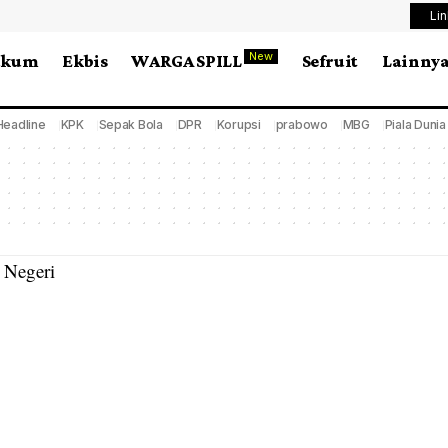
Li
New
ukum
Ekbis
WARGA SPILL
Sefruit
Lainny
Headline
KPK
Sepak Bola
DPR
Korupsi
prabowo
MBG
Piala Duni