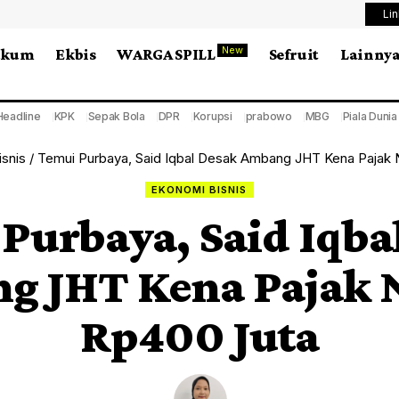
Li
New
ukum
Ekbis
WARGA SPILL
Sefruit
Lainny
Headline
KPK
Sepak Bola
DPR
Korupsi
prabowo
MBG
Piala Duni
snis
/
Temui Purbaya, Said Iqbal Desak Ambang JHT Kena Pajak 
EKONOMI BISNIS
Purbaya, Said Iqba
g JHT Kena Pajak N
Rp400 Juta