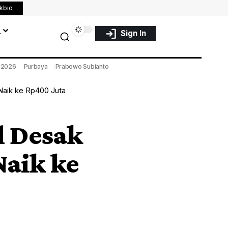
nkbio
a
Sign In
a 2026
Purbaya
Prabowo Subianto
Naik ke Rp400 Juta
l Desak
aik ke