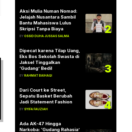
Aksi Mulia Numan Nomad:
Jelajah Nusantara Sambil
Bantu Mahasiswa Lulus
2
Skripsi Tanpa Biaya
BY
OSSID DUHA JUSSAS SALMA
Dipecat karena Tilap Uang,
Eks Bos Sekolah Swasta di
Jaksel Tinggalkan
3
‘Gudang’ Bedil
BY
RAHMAT BAIHAQI
Dari Court ke Street,
Sepatu Basket Berubah
4
Jadi Statement Fashion
BY
SYIFA FAUZIAH
Ada AK-47 Hingga
Narkoba: ‘Gudang Rahasia’